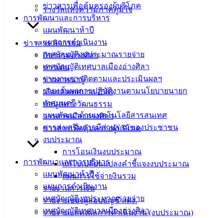
ข่าวสารเพื่อคุ้มครองผู้บริโภค
แบบ
รางวัลแห่งความภาคภูมิใจ
การพัฒนาและการบริหาร
ฟอร์ม,
แผนพัฒนาห้าปี
เอกสาร
แผนการดำเนินงาน
ข่าวสาร กิจกรรม
คู่มือ
เทศบัญญัติงบประมาณรายจ่าย
กิจกรรมอ่างศิลา
สำหรับ
เทศบัญญัติเทศบาลเมืองอ่างศิลา
ข่าวเด่น
ประชาชน/
รายงานการติดตามและประเมินผลฯ
ข่าวสารน่ารู้
คู่มือการ
รายงานผลการปฏิบัติงานตามนโยบายนายก
เลือกตั้งเทศบาล 2568
ปฏิบัติ
เทศมนตรี
ข้อมูลทางวัฒนธรรม
งาน
แผนพัฒนาด้านเทคโนโลยีสารสนเทศ
วารสารเมืองอ่างศิลา
ข่าวสาร
การส่งเสริมการมีส่วนร่วมของประชาชน
ข่าวสารเพื่อคุ้มครองผู้บริโภค
น่ารู้
งบประมาณ
ศุนย์
การโอนเงินงบประมาณ
ข้อมูล
การพัฒนาและการบริหาร
แก้ไขเปลี่ยนแปลงคำชี้แจงงบประมาณ
ข่าวสาร
แผนพัฒนาห้าปี
แผนการใช้จ่ายงินรวม
อิเล็กทรอนิกส์
แผนการดำเนินงาน
รายงานการเงิน
องค์
เทศบัญญัติงบประมาณรายจ่าย
รายงานของผู้สอบบัญชี สตง.
ความรู้
เทศบัญญัติเทศบาลเมืองอ่างศิลา
(Knowledge
รายงานแสดงผลการดำเนินงาน (งบประมาณ)