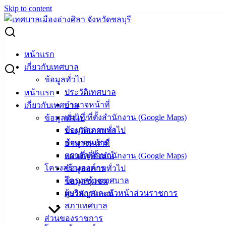
Skip to content
Search for:
ประกวดราคาจ้างโครงการติดตั้งไฟฟ้าสาธารณะจำนวน 11
หน้าแรก
โครงการ
เกี่ยวกับเทศบาล
ข้อมูลทั่วไป
ประกวดราคาจ้างโครงการติดตั้งไฟฟ้า
ประวัติเทศบาล
หน้าแรก
อำนาจหน้าที่
เกี่ยวกับเทศบาล
สาธารณะจำนวน 11 โครงการ
แผนที่/ที่ตั้งสำนักงาน (Google Maps)
ข้อมูลทั่วไป
ข้อมูลสภาพทั่วไป
ประวัติเทศบาล
พฤศจิกายน 25, 2020
เมษายน 20, 2022
Admin
จัดซื้อ
ข้อมูลชุมชน
อำนาจหน้าที่
จัดจ้าง
,
ประกาศจัดซื้อจัดจ้าง
ตราสัญลักษณ์
แผนที่/ที่ตั้งสำนักงาน (Google Maps)
ดาวน์โหลดเอกสารเพิ่มเติมได้ที่นี่ >>
MX-
โครงสร้างองค์กร
ข้อมูลสภาพทั่วไป
M464N_20201125_155727.pdf
โครงสร้างเทศบาล
ข้อมูลชุมชน
ผู้บริหารและหัวหน้าส่วนราชการ
ตราสัญลักษณ์
เทศบาล
สภาเทศบาล
ส่วนของราชการ