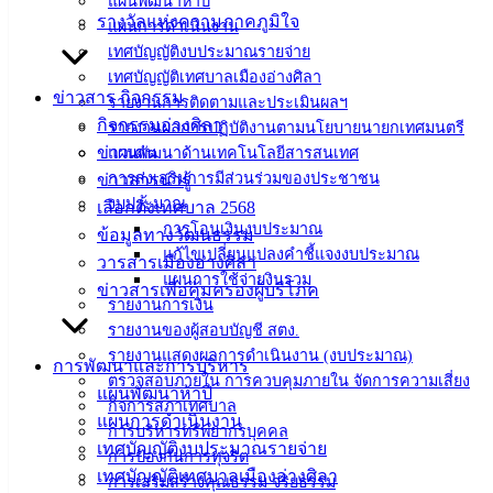
แผนพัฒนาห้าปี
ม.3 ต.เสม็ด
รางวัลแห่งความภาคภูมิใจ
แผนการดำเนินงาน
อ.เมือง จ.ชลบุรี
เทศบัญญัติงบประมาณรายจ่าย
20000
เทศบัญญัติเทศบาลเมืองอ่างศิลา
ข่าวสาร กิจกรรม
รายงานการติดตามและประเมินผลฯ
ติดต่อ :
038-
กิจกรรมอ่างศิลา
รายงานผลการปฏิบัติงานตามนโยบายนายกเทศมนตรี
142-100-104
ข่าวเด่น
แผนพัฒนาด้านเทคโนโลยีสารสนเทศ
การส่งเสริมการมีส่วนร่วมของประชาชน
บริการ
ข่าวสารน่ารู้
งบประมาณ
เลือกตั้งเทศบาล 2568
ประชาชน
การโอนเงินงบประมาณ
ข้อมูลทางวัฒนธรรม
แก้ไขเปลี่ยนแปลงคำชี้แจงงบประมาณ
วารสารเมืองอ่างศิลา
แผนการใช้จ่ายงินรวม
ดาวน์โหลด
ข่าวสารเพื่อคุ้มครองผู้บริโภค
รายงานการเงิน
แบบ
รายงานของผู้สอบบัญชี สตง.
ฟอร์ม,
รายงานแสดงผลการดำเนินงาน (งบประมาณ)
การพัฒนาและการบริหาร
เอกสาร
ตรวจสอบภายใน การควบคุมภายใน จัดการความเสี่ยง
แผนพัฒนาห้าปี
คู่มือ
กิจการสภาเทศบาล
แผนการดำเนินงาน
สำหรับ
การบริหารทรัพยากรบุคคล
เทศบัญญัติงบประมาณรายจ่าย
ประชาชน/
การป้องกันการทุจริต
เทศบัญญัติเทศบาลเมืองอ่างศิลา
คู่มือการ
การเสริมสร้างคุณธรรม จริยธรรม