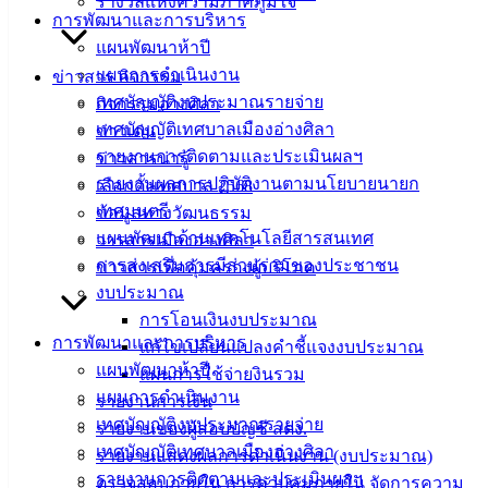
รางวัลแห่งความภาคภูมิใจ
11 รายการ (สำนักปลัดเทศบาล)
การพัฒนาและการบริหาร
1
2
…
133
แผนพัฒนาห้าปี
แผนการดำเนินงาน
ข่าวสาร กิจกรรม
เทศบาล
เทศบัญญัติงบประมาณรายจ่าย
กิจกรรมอ่างศิลา
เทศบัญญัติเทศบาลเมืองอ่างศิลา
เมืองอ่าง
ข่าวเด่น
รายงานการติดตามและประเมินผลฯ
ข่าวสารน่ารู้
ศิลา
รายงานผลการปฏิบัติงานตามนโยบายนายก
เลือกตั้งเทศบาล 2568
เทศมนตรี
ข้อมูลทางวัฒนธรรม
ที่ตั้ง :
แผนพัฒนาด้านเทคโนโลยีสารสนเทศ
วารสารเมืองอ่างศิลา
สำนักงาน
การส่งเสริมการมีส่วนร่วมของประชาชน
ข่าวสารเพื่อคุ้มครองผู้บริโภค
เทศบาลเมือง
งบประมาณ
อ่างศิลา 90/338
การโอนเงินงบประมาณ
ม.3 ต.เสม็ด
การพัฒนาและการบริหาร
แก้ไขเปลี่ยนแปลงคำชี้แจงงบประมาณ
อ.เมือง จ.ชลบุรี
แผนพัฒนาห้าปี
แผนการใช้จ่ายงินรวม
20000
แผนการดำเนินงาน
รายงานการเงิน
เทศบัญญัติงบประมาณรายจ่าย
รายงานของผู้สอบบัญชี สตง.
ติดต่อ :
038-
เทศบัญญัติเทศบาลเมืองอ่างศิลา
รายงานแสดงผลการดำเนินงาน (งบประมาณ)
142-100-104
รายงานการติดตามและประเมินผลฯ
ตรวจสอบภายใน การควบคุมภายใน จัดการความ