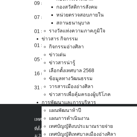
09 ก.ย. 2565
คำสั่งแต่งตั้งคณะกรรมการประมว
กองสวัสดิการสังคม
หน่วยตรวจสอบภายใน
07 ก.ย. 2565
ประมวลคุณธรรม จริยธรรมของข้าร
สถานธนานุบาล
รางวัลแห่งความภาคภูมิใจ
01 มี.ค. 2565
ประมวลจริยธรรมผู้บริหารท้องถิ่น
ข่าวสาร กิจกรรม
01 มี.ค. 2565
ประมวลจริยธรรมสมาชิกสภาท้องถิ
กิจกรรมอ่างศิลา
ข่าวเด่น
05 พ.ย. 2564
ประมวลจริยธรรมพนักงานส่วนท้องถ
ข่าวสารน่ารู้
เลือกตั้งเทศบาล 2568
16 เม.ย. 2562
พ.ร.บ.มาตรฐานทางจริยธรรม พ.ศ.
ข้อมูลทางวัฒนธรรม
วารสารเมืองอ่างศิลา
31 ส.ค. 2558
มาตรฐานทั่วไปเกี่ยวกับจริยธรรม
ข่าวสารเพื่อคุ้มครองผู้บริโภค
การพัฒนาและการบริหาร
แผนพัฒนาห้าปี
แผนการดำเนินงาน
เทศบาลเมืองอ่างศิลา
เทศบัญญัติงบประมาณรายจ่าย
ที่ตั้ง :
สำนักงานเทศบาลเมืองอ่างศิลา 90/338
เทศบัญญัติเทศบาลเมืองอ่างศิลา
ม.3 ต.เสม็ด อ.เมือง จ.ชลบุรี 20000