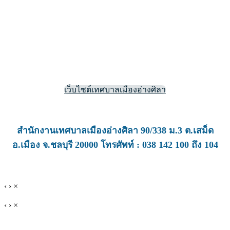
เว็บไซต์เทศบาลเมืองอ่างศิลา
สำนักงานเทศบาลเมืองอ่างศิลา 90/338 ม.3 ต.เสม็ด
อ.เมือง จ.ชลบุรี 20000 โทรศัพท์ : 038 142 100 ถึง 104
‹
›
×
‹
›
×