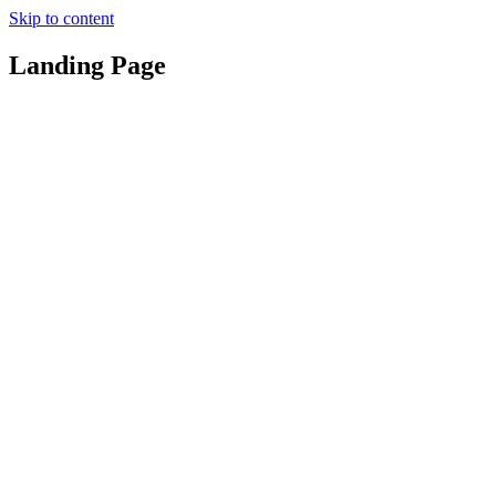
Skip to content
Landing Page