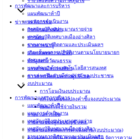
รางวัลแห่งความภาคภูมิใจ
24 มี.ค. 2566
ยกเลิกประกาศ ประกวดราคาซื้อรถบรรทุก (ดีเซล)
การพัฒนาและการบริหาร
ขนาด 1 ตัน ปริมาตรกระบอกสูบไม่ต่ำกว่า 2,400 ซีซี หรือกำลัง
แผนพัฒนาห้าปี
เครื่องยนต์สูงสุดไม่ต่ำกว่า 110 กิโลวัตต์ ขับเคลื่อบ 2 ล้อ แบบ
แผนการดำเนินงาน
ข่าวสาร กิจกรรม
ดับเบิ้ลแค็บ จำนวน 1 คัน ด้วยวิธีประกวดราคาอิเล็กทรอนิกส์ (e-
เทศบัญญัติงบประมาณรายจ่าย
กิจกรรมอ่างศิลา
bidding)
เทศบัญญัติเทศบาลเมืองอ่างศิลา
ข่าวเด่น
1
2
รายงานการติดตามและประเมินผลฯ
ข่าวสารน่ารู้
รายงานผลการปฏิบัติงานตามนโยบายนายก
เลือกตั้งเทศบาล 2568
เทศบาล
เทศมนตรี
ข้อมูลทางวัฒนธรรม
เมืองอ่าง
แผนพัฒนาด้านเทคโนโลยีสารสนเทศ
วารสารเมืองอ่างศิลา
การส่งเสริมการมีส่วนร่วมของประชาชน
ข่าวสารเพื่อคุ้มครองผู้บริโภค
ศิลา
งบประมาณ
การโอนเงินงบประมาณ
ที่ตั้ง :
การพัฒนาและการบริหาร
แก้ไขเปลี่ยนแปลงคำชี้แจงงบประมาณ
สำนักงาน
แผนพัฒนาห้าปี
แผนการใช้จ่ายงินรวม
เทศบาลเมือง
แผนการดำเนินงาน
รายงานการเงิน
อ่างศิลา 90/338
เทศบัญญัติงบประมาณรายจ่าย
รายงานของผู้สอบบัญชี สตง.
ม.3 ต.เสม็ด
เทศบัญญัติเทศบาลเมืองอ่างศิลา
รายงานแสดงผลการดำเนินงาน (งบประมาณ)
อ.เมือง จ.ชลบุรี
รายงานการติดตามและประเมินผลฯ
ตรวจสอบภายใน การควบคุมภายใน จัดการความ