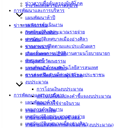
ข่าวสารเพื่อคุ้มครองผู้บริโภค
แบบ
รางวัลแห่งความภาคภูมิใจ
การพัฒนาและการบริหาร
ฟอร์ม,
แผนพัฒนาห้าปี
เอกสาร
แผนการดำเนินงาน
ข่าวสาร กิจกรรม
คู่มือ
เทศบัญญัติงบประมาณรายจ่าย
กิจกรรมอ่างศิลา
สำหรับ
เทศบัญญัติเทศบาลเมืองอ่างศิลา
ข่าวเด่น
ประชาชน/
รายงานการติดตามและประเมินผลฯ
ข่าวสารน่ารู้
คู่มือการ
รายงานผลการปฏิบัติงานตามนโยบายนายก
เลือกตั้งเทศบาล 2568
ปฏิบัติ
เทศมนตรี
ข้อมูลทางวัฒนธรรม
งาน
แผนพัฒนาด้านเทคโนโลยีสารสนเทศ
วารสารเมืองอ่างศิลา
ข่าวสาร
การส่งเสริมการมีส่วนร่วมของประชาชน
ข่าวสารเพื่อคุ้มครองผู้บริโภค
น่ารู้
งบประมาณ
ศุนย์
การโอนเงินงบประมาณ
ข้อมูล
การพัฒนาและการบริหาร
แก้ไขเปลี่ยนแปลงคำชี้แจงงบประมาณ
ข่าวสาร
แผนพัฒนาห้าปี
แผนการใช้จ่ายงินรวม
อิเล็กทรอนิกส์
แผนการดำเนินงาน
รายงานการเงิน
องค์
เทศบัญญัติงบประมาณรายจ่าย
รายงานของผู้สอบบัญชี สตง.
ความรู้
เทศบัญญัติเทศบาลเมืองอ่างศิลา
(Knowledge
รายงานแสดงผลการดำเนินงาน (งบประมาณ)