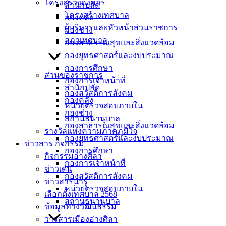
เมืองอ่าง
โครงสร้างองค์กร
สำนักปลัด
โครงสร้างเทศบาล
กองคลัง
ศิลา
ผู้บริหารและหัวหน้าส่วนราชการ
กองช่าง
สภาเทศบาล
กองสาธารณสุขและสิ่งแวดล้อม
ที่ตั้ง :
กองยุทธศาสตร์และงบประมาณ
สำนักงาน
กองการศึกษา
เทศบาลเมือง
ส่วนของราชการ
กองการเจ้าหน้าที่
อ่างศิลา 90/338
สำนักปลัด
กองสวัสดิการสังคม
ม.3 ต.เสม็ด
กองคลัง
หน่วยตรวจสอบภายใน
อ.เมือง จ.ชลบุรี
กองช่าง
สถานธนานุบาล
20000
กองสาธารณสุขและสิ่งแวดล้อม
รางวัลแห่งความภาคภูมิใจ
กองยุทธศาสตร์และงบประมาณ
ติดต่อ :
038-
ข่าวสาร กิจกรรม
กองการศึกษา
142-100-104
กิจกรรมอ่างศิลา
กองการเจ้าหน้าที่
ข่าวเด่น
บริการ
กองสวัสดิการสังคม
ข่าวสารน่ารู้
หน่วยตรวจสอบภายใน
เลือกตั้งเทศบาล 2568
ประชาชน
สถานธนานุบาล
ข้อมูลทางวัฒนธรรม
วารสารเมืองอ่างศิลา
ดาวน์โหลด