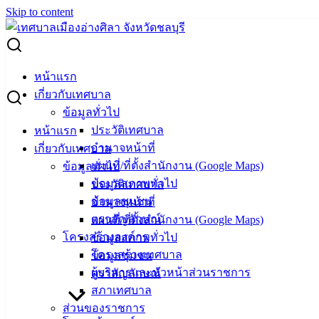
Skip to content
Search for:
รายงานผลการประเมินความพึงพอใจต่อปริมาณน้ำประปาใช้
หน้าแรก
เพียงพอต่อความต้องการ
เกี่ยวกับเทศบาล
ข้อมูลทั่วไป
รายงานผลการประเมินความพึงพอใจต่อ
ประวัติเทศบาล
หน้าแรก
อำนาจหน้าที่
เกี่ยวกับเทศบาล
ปริมาณน้ำประปาใช้เพียงพอต่อความ
แผนที่/ที่ตั้งสำนักงาน (Google Maps)
ข้อมูลทั่วไป
ต้องการ
ข้อมูลสภาพทั่วไป
ประวัติเทศบาล
ข้อมูลชุมชน
อำนาจหน้าที่
ตราสัญลักษณ์
แผนที่/ที่ตั้งสำนักงาน (Google Maps)
กันยายน 30, 2022
กรกฎาคม 10, 2023
vichakarn
โครงสร้างองค์กร
ข้อมูลสภาพทั่วไป
ข่าวสารน่ารู้
,
ผลการประเมิน และผลการสำรวจ
โครงสร้างเทศบาล
ข้อมูลชุมชน
MX-M464N_20230710_160330
ดาวน์โหลด
ผู้บริหารและหัวหน้าส่วนราชการ
ตราสัญลักษณ์
สภาเทศบาล
เทศบาล
ส่วนของราชการ