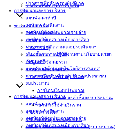
ข่าวสารเพื่อคุ้มครองผู้บริโภค
แบบ
รางวัลแห่งความภาคภูมิใจ
การพัฒนาและการบริหาร
ฟอร์ม,
แผนพัฒนาห้าปี
เอกสาร
แผนการดำเนินงาน
ข่าวสาร กิจกรรม
คู่มือ
เทศบัญญัติงบประมาณรายจ่าย
กิจกรรมอ่างศิลา
สำหรับ
เทศบัญญัติเทศบาลเมืองอ่างศิลา
ข่าวเด่น
ประชาชน/
รายงานการติดตามและประเมินผลฯ
ข่าวสารน่ารู้
คู่มือการ
รายงานผลการปฏิบัติงานตามนโยบายนายก
เลือกตั้งเทศบาล 2568
ปฏิบัติ
เทศมนตรี
ข้อมูลทางวัฒนธรรม
งาน
แผนพัฒนาด้านเทคโนโลยีสารสนเทศ
วารสารเมืองอ่างศิลา
ข่าวสาร
การส่งเสริมการมีส่วนร่วมของประชาชน
ข่าวสารเพื่อคุ้มครองผู้บริโภค
น่ารู้
งบประมาณ
ศุนย์
การโอนเงินงบประมาณ
ข้อมูล
การพัฒนาและการบริหาร
แก้ไขเปลี่ยนแปลงคำชี้แจงงบประมาณ
ข่าวสาร
แผนพัฒนาห้าปี
แผนการใช้จ่ายงินรวม
อิเล็กทรอนิกส์
แผนการดำเนินงาน
รายงานการเงิน
องค์
เทศบัญญัติงบประมาณรายจ่าย
รายงานของผู้สอบบัญชี สตง.
ความรู้
เทศบัญญัติเทศบาลเมืองอ่างศิลา
รายงานแสดงผลการดำเนินงาน (งบประมาณ)
(Knowledge