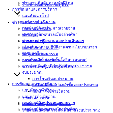
อ.เมือง จ.ชลบุรี
ข่าวสารเพื่อคุ้มครองผู้บริโภค
รางวัลแห่งความภาคภูมิใจ
20000
การพัฒนาและการบริหาร
แผนพัฒนาห้าปี
ติดต่อ :
038-
142-100-104
แผนการดำเนินงาน
ข่าวสาร กิจกรรม
เทศบัญญัติงบประมาณรายจ่าย
กิจกรรมอ่างศิลา
บริการ
เทศบัญญัติเทศบาลเมืองอ่างศิลา
ข่าวเด่น
รายงานการติดตามและประเมินผลฯ
ข่าวสารน่ารู้
ประชาชน
รายงานผลการปฏิบัติงานตามนโยบายนายก
เลือกตั้งเทศบาล 2568
เทศมนตรี
ข้อมูลทางวัฒนธรรม
ดาวน์โหลด
แผนพัฒนาด้านเทคโนโลยีสารสนเทศ
วารสารเมืองอ่างศิลา
แบบ
การส่งเสริมการมีส่วนร่วมของประชาชน
ข่าวสารเพื่อคุ้มครองผู้บริโภค
ฟอร์ม,
งบประมาณ
เอกสาร
การโอนเงินงบประมาณ
คู่มือ
การพัฒนาและการบริหาร
แก้ไขเปลี่ยนแปลงคำชี้แจงงบประมาณ
สำหรับ
แผนพัฒนาห้าปี
แผนการใช้จ่ายงินรวม
ประชาชน/
แผนการดำเนินงาน
รายงานการเงิน
คู่มือการ
เทศบัญญัติงบประมาณรายจ่าย
รายงานของผู้สอบบัญชี สตง.
ปฏิบัติ
เทศบัญญัติเทศบาลเมืองอ่างศิลา
รายงานแสดงผลการดำเนินงาน (งบประมาณ)