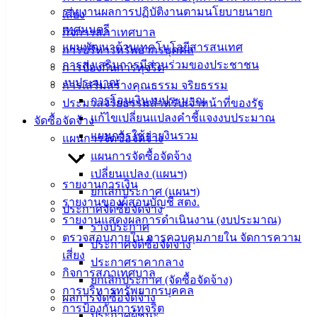
รายงานผลการปฏิบัติงานตามนโยบายนายก
เสี่ยง
ติดต่อ
เทศมนตรี
กิจการสภาเทศบาล
แผนพัฒนาด้านเทคโนโลยีสารสนเทศ
การบริหารทรัพยากรบุคคล
เทศบาล
การส่งเสริมการมีส่วนร่วมของประชาชน
การป้องกันการทุจริต
งบประมาณ
การเสริมสร้างคุณธรรม จริยธรรม
สายตรง
การโอนเงินงบประมาณ
ประมวลจริยธรรมสำหรับเจ้าหน้าที่ของรัฐ
นายก
แก้ไขเปลี่ยนแปลงคำชี้แจงงบประมาณ
จัดซื้อจัดจ้าง
ประวัติ
แผนการใช้จ่ายงินรวม
แผนการจัดซื้อจัดจ้าง
เทศบาล
แผนการจัดซื้อจัดจ้าง
ผู้บริหาร
เปลี่ยนแปลง (แผนฯ)
และ
รายงานการเงิน
ยกเลิกประกาศ (แผนฯ)
หัวหน้า
รายงานของผู้สอบบัญชี สตง.
ประกาศจัดซื้อจัดจ้าง
ส่วน
รายงานแสดงผลการดำเนินงาน (งบประมาณ)
ร่างประกาศ
ราชการ
ตรวจสอบภายใน การควบคุมภายใน จัดการความ
ประกาศจัดซื้อจัดจ้าง
สภา
เสี่ยง
ประกาศราคากลาง
เทศบาล
กิจการสภาเทศบาล
ยกเลิกประกาศ (จัดซื้อจัดจ้าง)
การบริหารทรัพยากรบุคคล
สงวนลิขสิทธิ์ © 2563 เทศบาลเมืองอ่างศิลา จังหวัดชลบุรี |
ผลการจัดซื้อจัดจ้าง
การป้องกันการทุจริต
angsilacity.go.th | Powered by
Buuscript
ประกาศผู้ชนะ