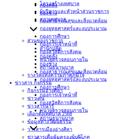
โครงสร้างเทศบาล
กองคลัง
ศิลา
ผู้บริหารและหัวหน้าส่วนราชการ
กองช่าง
สภาเทศบาล
กองสาธารณสุขและสิ่งแวดล้อม
ที่ตั้ง :
กองยุทธศาสตร์และงบประมาณ
สำนักงาน
กองการศึกษา
เทศบาลเมือง
ส่วนของราชการ
กองการเจ้าหน้าที่
อ่างศิลา 90/338
สำนักปลัด
กองสวัสดิการสังคม
ม.3 ต.เสม็ด
กองคลัง
หน่วยตรวจสอบภายใน
อ.เมือง จ.ชลบุรี
กองช่าง
สถานธนานุบาล
20000
กองสาธารณสุขและสิ่งแวดล้อม
รางวัลแห่งความภาคภูมิใจ
กองยุทธศาสตร์และงบประมาณ
ติดต่อ :
038-
ข่าวสาร กิจกรรม
142-100-104
กองการศึกษา
กิจกรรมอ่างศิลา
กองการเจ้าหน้าที่
ข่าวเด่น
บริการ
กองสวัสดิการสังคม
ข่าวสารน่ารู้
หน่วยตรวจสอบภายใน
ประชาชน
เลือกตั้งเทศบาล 2568
สถานธนานุบาล
ข้อมูลทางวัฒนธรรม
วารสารเมืองอ่างศิลา
ดาวน์โหลด
ข่าวสารเพื่อคุ้มครองผู้บริโภค
แบบ