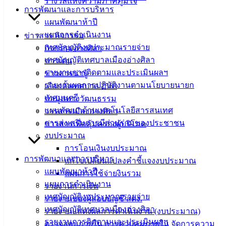
รางวัลแห่งความภาคภูมิใจ
การพัฒนาและการบริหาร
ฟอร์ม,
แผนพัฒนาห้าปี
เอกสาร
แผนการดำเนินงาน
ข่าวสาร กิจกรรม
คู่มือ
เทศบัญญัติงบประมาณรายจ่าย
กิจกรรมอ่างศิลา
สำหรับ
เทศบัญญัติเทศบาลเมืองอ่างศิลา
ข่าวเด่น
ประชาชน/
รายงานการติดตามและประเมินผลฯ
ข่าวสารน่ารู้
คู่มือการ
รายงานผลการปฏิบัติงานตามนโยบายนายก
เลือกตั้งเทศบาล 2568
ปฏิบัติ
เทศมนตรี
ข้อมูลทางวัฒนธรรม
งาน
แผนพัฒนาด้านเทคโนโลยีสารสนเทศ
วารสารเมืองอ่างศิลา
ข่าวสาร
การส่งเสริมการมีส่วนร่วมของประชาชน
ข่าวสารเพื่อคุ้มครองผู้บริโภค
น่ารู้
งบประมาณ
ศุนย์
การโอนเงินงบประมาณ
ข้อมูล
การพัฒนาและการบริหาร
แก้ไขเปลี่ยนแปลงคำชี้แจงงบประมาณ
ข่าวสาร
แผนพัฒนาห้าปี
แผนการใช้จ่ายงินรวม
อิเล็กทรอนิกส์
แผนการดำเนินงาน
รายงานการเงิน
องค์
เทศบัญญัติงบประมาณรายจ่าย
รายงานของผู้สอบบัญชี สตง.
ความรู้
เทศบัญญัติเทศบาลเมืองอ่างศิลา
(Knowledge
รายงานแสดงผลการดำเนินงาน (งบประมาณ)
Management)
รายงานการติดตามและประเมินผลฯ
ตรวจสอบภายใน การควบคุมภายใน จัดการความ