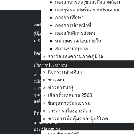
กองสาธารณสุขและสิ่งแวดล้อม
กองยุทธศาสตร์และงบประมาณ
กองการศึกษา
เทศบาลเมืองอ่างศิลา
กองการเจ้าหน้าที่
กองสวัสดิการสังคม
ที่ตั้ง :
สำนักงานเทศบาลเมืองอ่างศิลา 90/338
ม.3 ต.เสม็ด อ.เมือง จ.ชลบุรี 20000
หน่วยตรวจสอบภายใน
สถานธนานุบาล
ติดต่อ :
038-142-100-104
รางวัลแห่งความภาคภูมิใจ
ข่าวสาร กิจกรรม
บริการประชาชน
กิจกรรมอ่างศิลา
ดาวน์โหลดแบบฟอร์ม, เอกสาร
ข่าวเด่น
คู่มือสำหรับประชาชน/คู่มือการปฏิบัติงาน
ข่าวสารน่ารู้
ข่าวสารน่ารู้
ศุนย์ข้อมูลข่าวสารอิเล็กทรอนิกส์
เลือกตั้งเทศบาล 2568
องค์ความรู้ (Knowledge Management)
ข้อมูลทางวัฒนธรรม
วารสารเมืองอ่างศิลา
ติดต่อเทศบาล
ข่าวสารเพื่อคุ้มครองผู้บริโภค
สายตรงนายก
การพัฒนาและการบริหาร
ประวัติเทศบาล