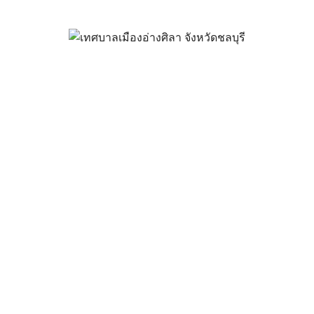
ราคา ซื้อชุดสร้างภาพ (DRUM)
แวดล้อม โดยวิธีเฉพาะเจาะจง
พฤษภาคม 31, 2022
vichakarn
จัดซื้อจัดจ้าง
,
ประกาศผู้ชนะ
 ซื้อชุดสร้างภาพ (DRUM) กองสาธารณสุขและสิ่งแวดล้อม โดยวิธีเฉพาะเจาะจง