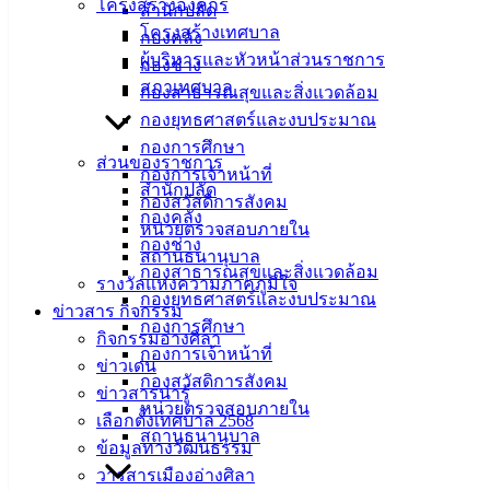
และควบคุมโรคไข้เลือดออก ประจำปีงบประมาณ 2565 โดยวิธี
โครงสร้างองค์กร
สำนักปลัด
เฉพาะเจาะจง
ดาวน์โหลด
โครงสร้างเทศบาล
กองคลัง
ผู้บริหารและหัวหน้าส่วนราชการ
กองช่าง
สภาเทศบาล
กองสาธารณสุขและสิ่งแวดล้อม
เทศบาล
กองยุทธศาสตร์และงบประมาณ
เมืองอ่าง
กองการศึกษา
ส่วนของราชการ
กองการเจ้าหน้าที่
ศิลา
สำนักปลัด
กองสวัสดิการสังคม
กองคลัง
หน่วยตรวจสอบภายใน
กองช่าง
ที่ตั้ง :
สถานธนานุบาล
กองสาธารณสุขและสิ่งแวดล้อม
สำนักงาน
รางวัลแห่งความภาคภูมิใจ
กองยุทธศาสตร์และงบประมาณ
เทศบาลเมือง
ข่าวสาร กิจกรรม
กองการศึกษา
อ่างศิลา 90/338
กิจกรรมอ่างศิลา
กองการเจ้าหน้าที่
ม.3 ต.เสม็ด
ข่าวเด่น
กองสวัสดิการสังคม
อ.เมือง จ.ชลบุรี
ข่าวสารน่ารู้
หน่วยตรวจสอบภายใน
20000
เลือกตั้งเทศบาล 2568
สถานธนานุบาล
ข้อมูลทางวัฒนธรรม
ติดต่อ :
038-
142-100-104
วารสารเมืองอ่างศิลา