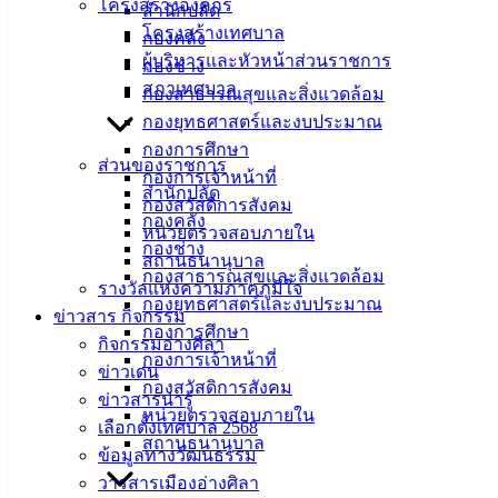
เมืองอ่าง
โครงสร้างองค์กร
สำนักปลัด
โครงสร้างเทศบาล
กองคลัง
ศิลา
ผู้บริหารและหัวหน้าส่วนราชการ
กองช่าง
สภาเทศบาล
กองสาธารณสุขและสิ่งแวดล้อม
ที่ตั้ง :
กองยุทธศาสตร์และงบประมาณ
สำนักงาน
กองการศึกษา
เทศบาลเมือง
ส่วนของราชการ
กองการเจ้าหน้าที่
อ่างศิลา 90/338
สำนักปลัด
กองสวัสดิการสังคม
ม.3 ต.เสม็ด
กองคลัง
หน่วยตรวจสอบภายใน
อ.เมือง จ.ชลบุรี
กองช่าง
สถานธนานุบาล
20000
กองสาธารณสุขและสิ่งแวดล้อม
รางวัลแห่งความภาคภูมิใจ
กองยุทธศาสตร์และงบประมาณ
ติดต่อ :
038-
ข่าวสาร กิจกรรม
กองการศึกษา
142-100-104
กิจกรรมอ่างศิลา
กองการเจ้าหน้าที่
ข่าวเด่น
บริการ
กองสวัสดิการสังคม
ข่าวสารน่ารู้
หน่วยตรวจสอบภายใน
เลือกตั้งเทศบาล 2568
ประชาชน
สถานธนานุบาล
ข้อมูลทางวัฒนธรรม
วารสารเมืองอ่างศิลา
ดาวน์โหลด