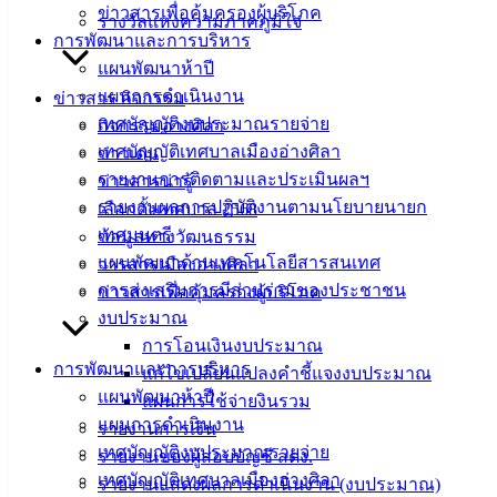
ข่าวสารเพื่อคุ้มครองผู้บริโภค
รางวัลแห่งความภาคภูมิใจ
แบบ
การพัฒนาและการบริหาร
ฟอร์ม,
แผนพัฒนาห้าปี
เอกสาร
แผนการดำเนินงาน
ข่าวสาร กิจกรรม
คู่มือ
เทศบัญญัติงบประมาณรายจ่าย
กิจกรรมอ่างศิลา
สำหรับ
เทศบัญญัติเทศบาลเมืองอ่างศิลา
ข่าวเด่น
ประชาชน/
รายงานการติดตามและประเมินผลฯ
ข่าวสารน่ารู้
คู่มือการ
รายงานผลการปฏิบัติงานตามนโยบายนายก
เลือกตั้งเทศบาล 2568
ปฏิบัติ
เทศมนตรี
ข้อมูลทางวัฒนธรรม
งาน
แผนพัฒนาด้านเทคโนโลยีสารสนเทศ
วารสารเมืองอ่างศิลา
ข่าวสาร
การส่งเสริมการมีส่วนร่วมของประชาชน
ข่าวสารเพื่อคุ้มครองผู้บริโภค
น่ารู้
งบประมาณ
ศุนย์
การโอนเงินงบประมาณ
ข้อมูล
การพัฒนาและการบริหาร
แก้ไขเปลี่ยนแปลงคำชี้แจงงบประมาณ
ข่าวสาร
แผนพัฒนาห้าปี
แผนการใช้จ่ายงินรวม
อิเล็กทรอนิกส์
แผนการดำเนินงาน
รายงานการเงิน
องค์
เทศบัญญัติงบประมาณรายจ่าย
รายงานของผู้สอบบัญชี สตง.
ความรู้
เทศบัญญัติเทศบาลเมืองอ่างศิลา
รายงานแสดงผลการดำเนินงาน (งบประมาณ)
(Knowledge