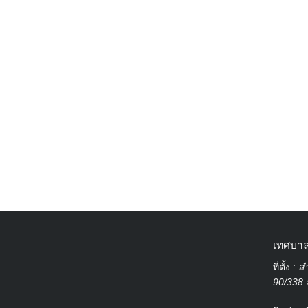
เทศบาล
ที่ตั้ง :
สำ
90/338 ม