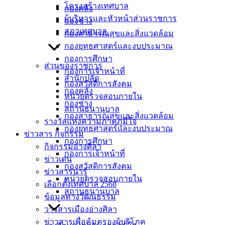
เมืองอ่าง
โครงสร้างเทศบาล
กองคลัง
ผู้บริหารและหัวหน้าส่วนราชการ
ศิลา
กองช่าง
สภาเทศบาล
กองสาธารณสุขและสิ่งแวดล้อม
กองยุทธศาสตร์และงบประมาณ
ที่ตั้ง :
กองการศึกษา
สำนักงาน
ส่วนของราชการ
กองการเจ้าหน้าที่
เทศบาลเมือง
สำนักปลัด
กองสวัสดิการสังคม
อ่างศิลา 90/338
กองคลัง
หน่วยตรวจสอบภายใน
ม.3 ต.เสม็ด
กองช่าง
สถานธนานุบาล
อ.เมือง จ.ชลบุรี
กองสาธารณสุขและสิ่งแวดล้อม
รางวัลแห่งความภาคภูมิใจ
20000
กองยุทธศาสตร์และงบประมาณ
ข่าวสาร กิจกรรม
ติดต่อ :
038-
กองการศึกษา
กิจกรรมอ่างศิลา
142-100-104
กองการเจ้าหน้าที่
ข่าวเด่น
กองสวัสดิการสังคม
ข่าวสารน่ารู้
บริการ
หน่วยตรวจสอบภายใน
เลือกตั้งเทศบาล 2568
สถานธนานุบาล
ประชาชน
ข้อมูลทางวัฒนธรรม
วารสารเมืองอ่างศิลา
ดาวน์โหลด
ข่าวสารเพื่อคุ้มครองผู้บริโภค