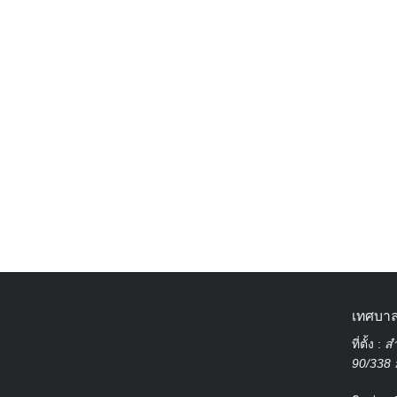
เทศบาล
ที่ตั้ง :
สำ
90/338 ม