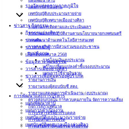
ประชาชน
แผนพัฒนาห้าปี
รางวัลแห่งความภาคภูมิใจ
แผนการดำเนินงาน
เทศบัญญัติงบประมาณรายจ่าย
ดาวน์โหลด
เทศบัญญัติเทศบาลเมืองอ่างศิลา
แบบ
ข่าวสาร กิจกรรม
รายงานการติดตามและประเมินผลฯ
ฟอร์ม,
กิจกรรมอ่างศิลา
รายงานผลการปฏิบัติงานตามนโยบายนายกเทศมนตรี
เอกสาร
ข่าวเด่น
แผนพัฒนาด้านเทคโนโลยีสารสนเทศ
คู่มือ
การส่งเสริมการมีส่วนร่วมของประชาชน
ข่าวสารน่ารู้
สำหรับ
งบประมาณ
เลือกตั้งเทศบาล 2568
การโอนเงินงบประมาณ
ประชาชน/
ข้อมูลทางวัฒนธรรม
แก้ไขเปลี่ยนแปลงคำชี้แจงงบประมาณ
คู่มือการ
วารสารเมืองอ่างศิลา
แผนการใช้จ่ายงินรวม
ปฏิบัติ
ข่าวสารเพื่อคุ้มครองผู้บริโภค
รายงานการเงิน
งาน
รายงานของผู้สอบบัญชี สตง.
ข่าวสาร
รายงานแสดงผลการดำเนินงาน (งบประมาณ)
การพัฒนาและการบริหาร
น่ารู้
ตรวจสอบภายใน การควบคุมภายใน จัดการความเสี่ยง
แผนพัฒนาห้าปี
ศุนย์
กิจการสภาเทศบาล
แผนการดำเนินงาน
ข้อมูล
การบริหารทรัพยากรบุคคล
เทศบัญญัติงบประมาณรายจ่าย
ข่าวสาร
การป้องกันการทุจริต
เทศบัญญัติเทศบาลเมืองอ่างศิลา
อิเล็กทรอนิกส์
การเสริมสร้างคุณธรรม จริยธรรม