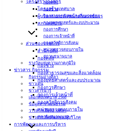
โครงสร้างองค์กร
กองคลัง
เทศบาล
โครงสร้างเทศบาล
กองช่าง
ผู้บริหารและหัวหน้าส่วนราชการ
กองสาธารณสุขและสิ่งแวดล้อม
เมืองอ่าง
กองยุทธศาสตร์และงบประมาณ
สภาเทศบาล
ศิลา
กองการศึกษา
กองการเจ้าหน้าที่
กองสวัสดิการสังคม
ส่วนของราชการ
ที่ตั้ง :
หน่วยตรวจสอบภายใน
สำนักปลัด
สำนักงาน
สถานธนานุบาล
กองคลัง
เทศบาลเมือง
รางวัลแห่งความภาคภูมิใจ
กองช่าง
อ่างศิลา 90/338
ข่าวสาร กิจกรรม
กองสาธารณสุขและสิ่งแวดล้อม
ม.3 ต.เสม็ด
กิจกรรมอ่างศิลา
กองยุทธศาสตร์และงบประมาณ
อ.เมือง จ.ชลบุรี
ข่าวเด่น
กองการศึกษา
20000
ข่าวสารน่ารู้
กองการเจ้าหน้าที่
เลือกตั้งเทศบาล 2568
ติดต่อ :
038-
กองสวัสดิการสังคม
ข้อมูลทางวัฒนธรรม
142-100-104
หน่วยตรวจสอบภายใน
วารสารเมืองอ่างศิลา
สถานธนานุบาล
ข่าวสารเพื่อคุ้มครองผู้บริโภค
บริการ
การพัฒนาและการบริหาร