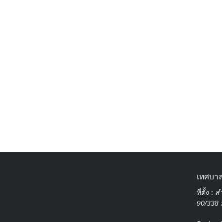
เทศบาล
ที่ตั้ง :
สำ
90/338 ม