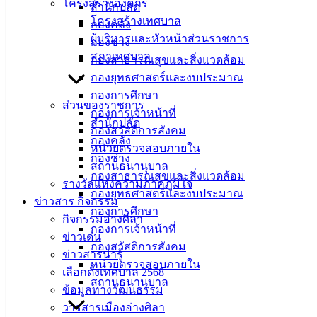
เทศบาล
โครงสร้างองค์กร
สำนักปลัด
โครงสร้างเทศบาล
กองคลัง
เมืองอ่าง
ผู้บริหารและหัวหน้าส่วนราชการ
กองช่าง
สภาเทศบาล
ศิลา
กองสาธารณสุขและสิ่งแวดล้อม
กองยุทธศาสตร์และงบประมาณ
กองการศึกษา
ที่ตั้ง :
ส่วนของราชการ
กองการเจ้าหน้าที่
สำนักงาน
สำนักปลัด
กองสวัสดิการสังคม
เทศบาลเมือง
กองคลัง
หน่วยตรวจสอบภายใน
อ่างศิลา 90/338
กองช่าง
สถานธนานุบาล
ม.3 ต.เสม็ด
กองสาธารณสุขและสิ่งแวดล้อม
รางวัลแห่งความภาคภูมิใจ
อ.เมือง จ.ชลบุรี
กองยุทธศาสตร์และงบประมาณ
20000
ข่าวสาร กิจกรรม
กองการศึกษา
กิจกรรมอ่างศิลา
ติดต่อ :
038-
กองการเจ้าหน้าที่
ข่าวเด่น
142-100-104
กองสวัสดิการสังคม
ข่าวสารน่ารู้
หน่วยตรวจสอบภายใน
เลือกตั้งเทศบาล 2568
บริการ
สถานธนานุบาล
ข้อมูลทางวัฒนธรรม
ประชาชน
วารสารเมืองอ่างศิลา