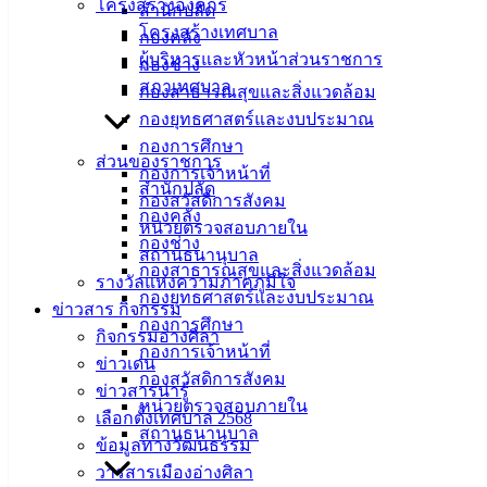
เมืองอ่าง
โครงสร้างองค์กร
สำนักปลัด
โครงสร้างเทศบาล
กองคลัง
ศิลา
ผู้บริหารและหัวหน้าส่วนราชการ
กองช่าง
สภาเทศบาล
กองสาธารณสุขและสิ่งแวดล้อม
ที่ตั้ง :
กองยุทธศาสตร์และงบประมาณ
สำนักงาน
กองการศึกษา
เทศบาลเมือง
ส่วนของราชการ
กองการเจ้าหน้าที่
อ่างศิลา 90/338
สำนักปลัด
กองสวัสดิการสังคม
ม.3 ต.เสม็ด
กองคลัง
หน่วยตรวจสอบภายใน
อ.เมือง จ.ชลบุรี
กองช่าง
สถานธนานุบาล
20000
กองสาธารณสุขและสิ่งแวดล้อม
รางวัลแห่งความภาคภูมิใจ
กองยุทธศาสตร์และงบประมาณ
ติดต่อ :
038-
ข่าวสาร กิจกรรม
กองการศึกษา
142-100-104
กิจกรรมอ่างศิลา
กองการเจ้าหน้าที่
ข่าวเด่น
บริการ
กองสวัสดิการสังคม
ข่าวสารน่ารู้
หน่วยตรวจสอบภายใน
เลือกตั้งเทศบาล 2568
ประชาชน
สถานธนานุบาล
ข้อมูลทางวัฒนธรรม
วารสารเมืองอ่างศิลา
ดาวน์โหลด