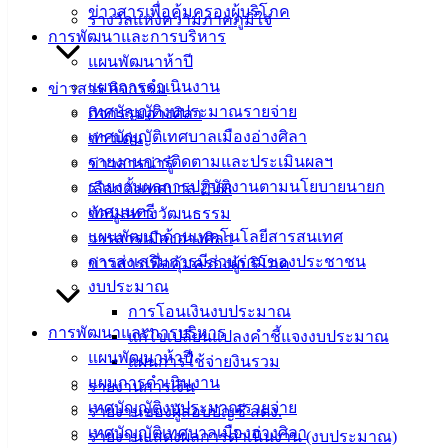
ข่าวสารเพื่อคุ้มครองผู้บริโภค
แบบ
รางวัลแห่งความภาคภูมิใจ
การพัฒนาและการบริหาร
ฟอร์ม,
แผนพัฒนาห้าปี
เอกสาร
แผนการดำเนินงาน
ข่าวสาร กิจกรรม
คู่มือ
เทศบัญญัติงบประมาณรายจ่าย
กิจกรรมอ่างศิลา
สำหรับ
เทศบัญญัติเทศบาลเมืองอ่างศิลา
ข่าวเด่น
ประชาชน/
รายงานการติดตามและประเมินผลฯ
ข่าวสารน่ารู้
คู่มือการ
รายงานผลการปฏิบัติงานตามนโยบายนายก
เลือกตั้งเทศบาล 2568
ปฏิบัติ
เทศมนตรี
ข้อมูลทางวัฒนธรรม
งาน
แผนพัฒนาด้านเทคโนโลยีสารสนเทศ
วารสารเมืองอ่างศิลา
ข่าวสาร
การส่งเสริมการมีส่วนร่วมของประชาชน
ข่าวสารเพื่อคุ้มครองผู้บริโภค
น่ารู้
งบประมาณ
ศุนย์
การโอนเงินงบประมาณ
ข้อมูล
การพัฒนาและการบริหาร
แก้ไขเปลี่ยนแปลงคำชี้แจงงบประมาณ
ข่าวสาร
แผนพัฒนาห้าปี
แผนการใช้จ่ายงินรวม
อิเล็กทรอนิกส์
แผนการดำเนินงาน
รายงานการเงิน
องค์
เทศบัญญัติงบประมาณรายจ่าย
รายงานของผู้สอบบัญชี สตง.
ความรู้
เทศบัญญัติเทศบาลเมืองอ่างศิลา
รายงานแสดงผลการดำเนินงาน (งบประมาณ)
(Knowledge