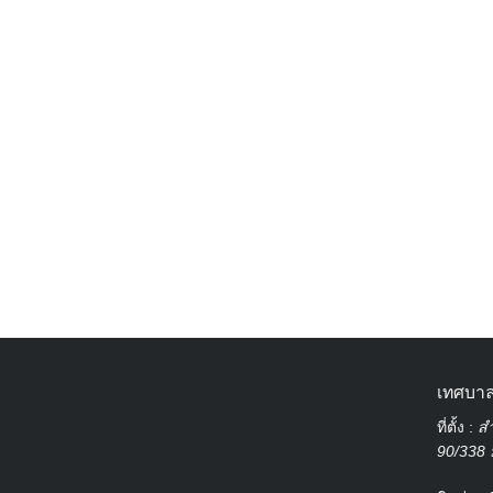
เทศบาล
ที่ตั้ง :
สำ
90/338 ม