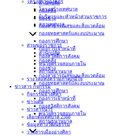
โครงสร้างองค์กร
ศิลา
สำนักปลัด
โครงสร้างเทศบาล
กองคลัง
ผู้บริหารและหัวหน้าส่วนราชการ
กองช่าง
ที่ตั้ง :
สภาเทศบาล
กองสาธารณสุขและสิ่งแวดล้อม
สำนักงาน
กองยุทธศาสตร์และงบประมาณ
เทศบาลเมือง
กองการศึกษา
อ่างศิลา 90/338
ส่วนของราชการ
กองการเจ้าหน้าที่
ม.3 ต.เสม็ด
สำนักปลัด
กองสวัสดิการสังคม
อ.เมือง จ.ชลบุรี
กองคลัง
หน่วยตรวจสอบภายใน
20000
กองช่าง
สถานธนานุบาล
ติดต่อ :
038-
กองสาธารณสุขและสิ่งแวดล้อม
รางวัลแห่งความภาคภูมิใจ
142-100-104
กองยุทธศาสตร์และงบประมาณ
ข่าวสาร กิจกรรม
กองการศึกษา
กิจกรรมอ่างศิลา
บริการ
กองการเจ้าหน้าที่
ข่าวเด่น
กองสวัสดิการสังคม
ประชาชน
ข่าวสารน่ารู้
หน่วยตรวจสอบภายใน
เลือกตั้งเทศบาล 2568
สถานธนานุบาล
ดาวน์โหลด
ข้อมูลทางวัฒนธรรม
แบบ
วารสารเมืองอ่างศิลา