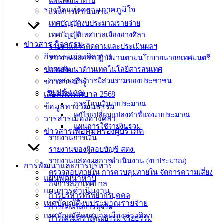
แผนพัฒนาห้าปี
เอกสาร
รางวัลแห่งความภาคภูมิใจ
แผนการดำเนินงาน
คู่มือ
เทศบัญญัติงบประมาณรายจ่าย
สำหรับ
เทศบัญญัติเทศบาลเมืองอ่างศิลา
ประชาชน/
ข่าวสาร กิจกรรม
รายงานการติดตามและประเมินผลฯ
คู่มือการ
กิจกรรมอ่างศิลา
รายงานผลการปฏิบัติงานตามนโยบายนายกเทศมนตรี
ปฏิบัติ
ข่าวเด่น
แผนพัฒนาด้านเทคโนโลยีสารสนเทศ
งาน
การส่งเสริมการมีส่วนร่วมของประชาชน
ข่าวสารน่ารู้
ข่าวสาร
งบประมาณ
เลือกตั้งเทศบาล 2568
น่ารู้
การโอนเงินงบประมาณ
ข้อมูลทางวัฒนธรรม
แก้ไขเปลี่ยนแปลงคำชี้แจงงบประมาณ
ศุนย์
วารสารเมืองอ่างศิลา
แผนการใช้จ่ายงินรวม
ข้อมูล
ข่าวสารเพื่อคุ้มครองผู้บริโภค
รายงานการเงิน
ข่าวสาร
รายงานของผู้สอบบัญชี สตง.
อิเล็กทรอนิกส์
รายงานแสดงผลการดำเนินงาน (งบประมาณ)
องค์
การพัฒนาและการบริหาร
ตรวจสอบภายใน การควบคุมภายใน จัดการความเสี่ยง
ความรู้
แผนพัฒนาห้าปี
กิจการสภาเทศบาล
(Knowledge
แผนการดำเนินงาน
การบริหารทรัพยากรบุคคล
Management)
เทศบัญญัติงบประมาณรายจ่าย
การป้องกันการทุจริต
เทศบัญญัติเทศบาลเมืองอ่างศิลา
การเสริมสร้างคุณธรรม จริยธรรม
ติดต่อ