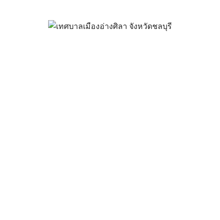
่น (พ.ศ.2561-2565) เปลี่ยนแปลง 
กันยายน 13, 2021
vichakarn
แผนพัฒนาห้าปี
ศ.2561-2565) เปลี่ยนแปลง ครั้ง 6_2564