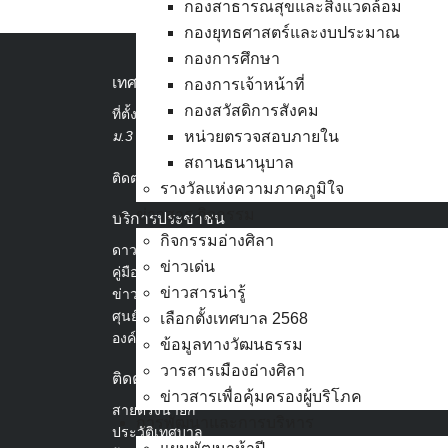
กองสาธารณสุขและสิ่งแวดล้อม
กองยุทธศาสตร์และงบประมาณ
กองการศึกษา
เทศบาลเมืองอ่างศิลา
กองการเจ้าหน้าที่
กองสวัสดิการสังคม
ที่ตั้ง :
สำนักงานเทศบาลเมืองอ่างศิลา 90/338
ม.3 ต.เสม็ด อ.เมือง จ.ชลบุรี 20000
หน่วยตรวจสอบภายใน
สถานธนานุบาล
ติดต่อ :
038-142-100-104
รางวัลแห่งความภาคภูมิใจ
ข่าวสาร กิจกรรม
บริการประชาชน
กิจกรรมอ่างศิลา
ดาวน์โหลดแบบฟอร์ม, เอกสาร
ข่าวเด่น
คู่มือสำหรับประชาชน/คู่มือการปฏิบัติงาน
ข่าวสารน่ารู้
ข่าวสารน่ารู้
ศุนย์ข้อมูลข่าวสารอิเล็กทรอนิกส์
เลือกตั้งเทศบาล 2568
องค์ความรู้ (Knowledge Management)
ข้อมูลทางวัฒนธรรม
วารสารเมืองอ่างศิลา
ติดต่อเทศบาล
ข่าวสารเพื่อคุ้มครองผู้บริโภค
สายตรงนายก
การพัฒนาและการบริหาร
ประวัติเทศบาล