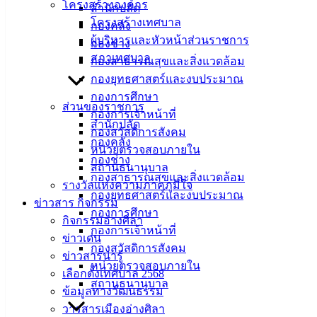
โครงสร้างองค์กร
สำนักปลัด
ที่ตั้ง :
สำนักงานเทศบาลเมืองอ่างศิลา 90/338 ม.3
โครงสร้างเทศบาล
กองคลัง
ต.เสม็ด อ.เมือง จ.ชลบุรี 20000
ผู้บริหารและหัวหน้าส่วนราชการ
กองช่าง
สภาเทศบาล
กองสาธารณสุขและสิ่งแวดล้อม
ติดต่อ :
038-142-100-104
กองยุทธศาสตร์และงบประมาณ
กองการศึกษา
บริการประชาชน
ส่วนของราชการ
กองการเจ้าหน้าที่
สำนักปลัด
กองสวัสดิการสังคม
ดาวน์โหลดแบบฟอร์ม, เอกสาร
กองคลัง
หน่วยตรวจสอบภายใน
คู่มือสำหรับประชาชน/คู่มือการปฏิบัติงาน
กองช่าง
สถานธนานุบาล
ข่าวสารน่ารู้
กองสาธารณสุขและสิ่งแวดล้อม
รางวัลแห่งความภาคภูมิใจ
ศุนย์ข้อมูลข่าวสารอิเล็กทรอนิกส์
กองยุทธศาสตร์และงบประมาณ
ข่าวสาร กิจกรรม
องค์ความรู้ (Knowledge Management)
กองการศึกษา
กิจกรรมอ่างศิลา
กองการเจ้าหน้าที่
ข่าวเด่น
ติดต่อเทศบาล
กองสวัสดิการสังคม
ข่าวสารน่ารู้
หน่วยตรวจสอบภายใน
เลือกตั้งเทศบาล 2568
สายตรงนายก
สถานธนานุบาล
ข้อมูลทางวัฒนธรรม
ประวัติเทศบาล
วารสารเมืองอ่างศิลา