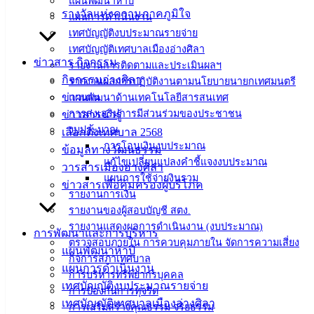
แผนพัฒนาห้าปี
เทศบาลเมือง
รางวัลแห่งความภาคภูมิใจ
แผนการดำเนินงาน
อ่างศิลา 90/338
เทศบัญญัติงบประมาณรายจ่าย
ม.3 ต.เสม็ด
เทศบัญญัติเทศบาลเมืองอ่างศิลา
อ.เมือง จ.ชลบุรี
ข่าวสาร กิจกรรม
รายงานการติดตามและประเมินผลฯ
20000
กิจกรรมอ่างศิลา
รายงานผลการปฏิบัติงานตามนโยบายนายกเทศมนตรี
ข่าวเด่น
แผนพัฒนาด้านเทคโนโลยีสารสนเทศ
ติดต่อ :
038-
การส่งเสริมการมีส่วนร่วมของประชาชน
ข่าวสารน่ารู้
142-100-104
งบประมาณ
เลือกตั้งเทศบาล 2568
การโอนเงินงบประมาณ
บริการ
ข้อมูลทางวัฒนธรรม
แก้ไขเปลี่ยนแปลงคำชี้แจงงบประมาณ
วารสารเมืองอ่างศิลา
ประชาชน
แผนการใช้จ่ายงินรวม
ข่าวสารเพื่อคุ้มครองผู้บริโภค
รายงานการเงิน
รายงานของผู้สอบบัญชี สตง.
ดาวน์โหลด
รายงานแสดงผลการดำเนินงาน (งบประมาณ)
การพัฒนาและการบริหาร
แบบ
ตรวจสอบภายใน การควบคุมภายใน จัดการความเสี่ยง
แผนพัฒนาห้าปี
ฟอร์ม,
กิจการสภาเทศบาล
แผนการดำเนินงาน
เอกสาร
การบริหารทรัพยากรบุคคล
เทศบัญญัติงบประมาณรายจ่าย
คู่มือ
การป้องกันการทุจริต
เทศบัญญัติเทศบาลเมืองอ่างศิลา
สำหรับ
การเสริมสร้างคุณธรรม จริยธรรม