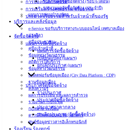
รายงานผลจัดซื้อจัดจ้าง (รอบ 6 เดือน)
การป้องกันการทุจริต
สายตรง
รายงานผลจัดซื้อจัดจ้าง (ประจำปี)
การเสริมสร้างคุณธรรม จริยธรรม
นายก
แผนการซ่อมบำรุงพัสดุ
ประมวลจริยธรรมสำหรับเจ้าหน้าที่ของรัฐ
ประวัติ
บริการและคลังข้อมูล
เทศบาล
e-Service ขอรับบริการทางระบบออนไลน์ เทศบาลเมือง
อ่างศิลา
ผู้บริหาร
จัดซื้อจัดจ้าง
คู่มือประชาชน
และ
แผนการจัดซื้อจัดจ้าง
คู่มือเจ้าหน้าที่
หัวหน้า
แผนการจัดซื้อจัดจ้าง
ข้อมูลทางวัฒนธรรม
ส่วน
เปลี่ยนแปลง (แผนฯ)
สถิติการให้บริการ
ราชการ
ยกเลิกประกาศ (แผนฯ)
ข้อมูลทางวัฒนธรรม
สภา
แพลตฟอร์มข้อมูลเมือง (City Data Platform : CDP)
เทศบาล
ฐานข้อมูลเมือง
ประกาศจัดซื้อจัดจ้าง
คลังความรู้
สงวนลิขสิทธิ์ © 2563 เทศบาลเมืองอ่างศิลา จังหวัดชลบุรี |
ร่างประกาศ
ผลการประเมิน และผลการสำรวจ
angsilacity.go.th | Powered by
Buuscript
ประกาศจัดซื้อจัดจ้าง
รายงานการประชุม
ประกาศราคากลาง
‹
›
×
กฎหมาย ระเบียบ
ยกเลิกประกาศ (จัดซื้อจัดจ้าง)
ดาวน์โหลดแบบฟอร์ม, เอกสาร
‹
›
×
ศูนย์ข้อมูลข่าวสารอิเล็กทรอนิกส์
ร้องเรียน ร้องทุกข์