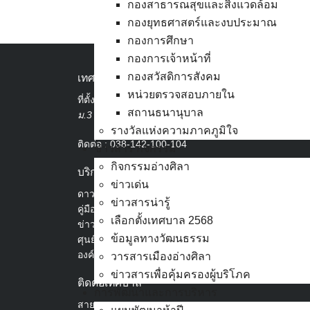
กองสาธารณสุขและสิ่งแวดล้อม
กองยุทธศาสตร์และงบประมาณ
กองการศึกษา
กองการเจ้าหน้าที่
กองสวัสดิการสังคม
เทศบาลเมืองอ่างศิลา
หน่วยตรวจสอบภายใน
ที่ตั้ง :
สำนักงานเทศบาลเมืองอ่างศิลา 90/338
สถานธนานุบาล
ม.3 ต.เสม็ด อ.เมือง จ.ชลบุรี 20000
รางวัลแห่งความภาคภูมิใจ
ติดต่อ :
038-142-100-104
ข่าวสาร กิจกรรม
กิจกรรมอ่างศิลา
บริการประชาชน
ข่าวเด่น
ดาวน์โหลดแบบฟอร์ม, เอกสาร
ข่าวสารน่ารู้
คู่มือสำหรับประชาชน/คู่มือการปฏิบัติงาน
เลือกตั้งเทศบาล 2568
ข่าวสารน่ารู้
ข้อมูลทางวัฒนธรรม
ศุนย์ข้อมูลข่าวสารอิเล็กทรอนิกส์
องค์ความรู้ (Knowledge Management)
วารสารเมืองอ่างศิลา
ข่าวสารเพื่อคุ้มครองผู้บริโภค
ติดต่อเทศบาล
การพัฒนาและการบริหาร
สายตรงนายก