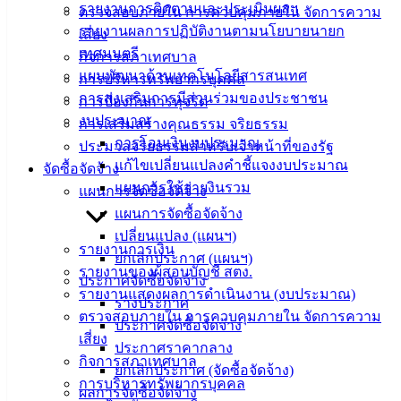
รายงานการติดตามและประเมินผลฯ
ตรวจสอบภายใน การควบคุมภายใน จัดการความ
ติดต่อ
รายงานผลการปฏิบัติงานตามนโยบายนายก
เสี่ยง
เทศมนตรี
กิจการสภาเทศบาล
เทศบาล
แผนพัฒนาด้านเทคโนโลยีสารสนเทศ
การบริหารทรัพยากรบุคคล
การส่งเสริมการมีส่วนร่วมของประชาชน
การป้องกันการทุจริต
สายตรง
งบประมาณ
การเสริมสร้างคุณธรรม จริยธรรม
นายก
การโอนเงินงบประมาณ
ประมวลจริยธรรมสำหรับเจ้าหน้าที่ของรัฐ
ประวัติ
แก้ไขเปลี่ยนแปลงคำชี้แจงงบประมาณ
จัดซื้อจัดจ้าง
เทศบาล
แผนการใช้จ่ายงินรวม
แผนการจัดซื้อจัดจ้าง
ผู้บริหาร
แผนการจัดซื้อจัดจ้าง
และ
เปลี่ยนแปลง (แผนฯ)
หัวหน้า
รายงานการเงิน
ยกเลิกประกาศ (แผนฯ)
ส่วน
รายงานของผู้สอบบัญชี สตง.
ประกาศจัดซื้อจัดจ้าง
ราชการ
รายงานแสดงผลการดำเนินงาน (งบประมาณ)
ร่างประกาศ
สภา
ตรวจสอบภายใน การควบคุมภายใน จัดการความ
ประกาศจัดซื้อจัดจ้าง
เทศบาล
เสี่ยง
ประกาศราคากลาง
กิจการสภาเทศบาล
ยกเลิกประกาศ (จัดซื้อจัดจ้าง)
สงวนลิขสิทธิ์ © 2563 เทศบาลเมืองอ่างศิลา จังหวัดชลบุรี |
การบริหารทรัพยากรบุคคล
ผลการจัดซื้อจัดจ้าง
angsilacity.go.th | Powered by
Buuscript