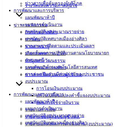
ข่าวสารเพื่อคุ้มครองผู้บริโภค
รางวัลแห่งความภาคภูมิใจ
ฟอร์ม,
การพัฒนาและการบริหาร
เอกสาร
แผนพัฒนาห้าปี
คู่มือ
แผนการดำเนินงาน
ข่าวสาร กิจกรรม
สำหรับ
เทศบัญญัติงบประมาณรายจ่าย
กิจกรรมอ่างศิลา
ประชาชน/
เทศบัญญัติเทศบาลเมืองอ่างศิลา
ข่าวเด่น
คู่มือการ
รายงานการติดตามและประเมินผลฯ
ข่าวสารน่ารู้
ปฏิบัติ
รายงานผลการปฏิบัติงานตามนโยบายนายก
เลือกตั้งเทศบาล 2568
งาน
เทศมนตรี
ข้อมูลทางวัฒนธรรม
ข่าวสาร
แผนพัฒนาด้านเทคโนโลยีสารสนเทศ
วารสารเมืองอ่างศิลา
น่ารู้
การส่งเสริมการมีส่วนร่วมของประชาชน
ข่าวสารเพื่อคุ้มครองผู้บริโภค
ศุนย์
งบประมาณ
ข้อมูล
การโอนเงินงบประมาณ
ข่าวสาร
การพัฒนาและการบริหาร
แก้ไขเปลี่ยนแปลงคำชี้แจงงบประมาณ
อิเล็กทรอนิกส์
แผนพัฒนาห้าปี
แผนการใช้จ่ายงินรวม
องค์
แผนการดำเนินงาน
รายงานการเงิน
ความรู้
เทศบัญญัติงบประมาณรายจ่าย
รายงานของผู้สอบบัญชี สตง.
(Knowledge
เทศบัญญัติเทศบาลเมืองอ่างศิลา
Management)
รายงานแสดงผลการดำเนินงาน (งบประมาณ)