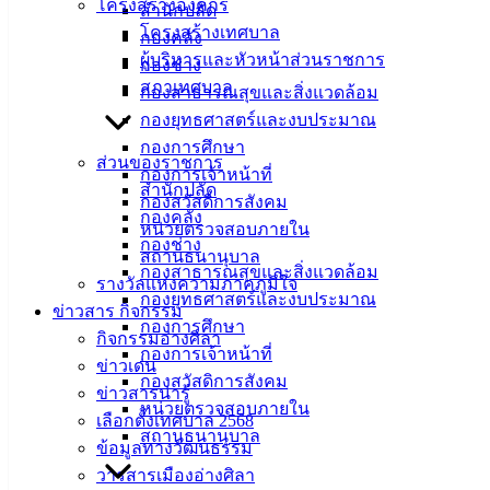
โครงสร้างองค์กร
สำนักปลัด
ศิลา
โครงสร้างเทศบาล
กองคลัง
ผู้บริหารและหัวหน้าส่วนราชการ
กองช่าง
ที่ตั้ง :
สภาเทศบาล
กองสาธารณสุขและสิ่งแวดล้อม
สำนักงาน
กองยุทธศาสตร์และงบประมาณ
เทศบาลเมือง
กองการศึกษา
ส่วนของราชการ
อ่างศิลา 90/338
กองการเจ้าหน้าที่
สำนักปลัด
ม.3 ต.เสม็ด
กองสวัสดิการสังคม
กองคลัง
อ.เมือง จ.ชลบุรี
หน่วยตรวจสอบภายใน
20000
กองช่าง
สถานธนานุบาล
กองสาธารณสุขและสิ่งแวดล้อม
ติดต่อ :
038-
รางวัลแห่งความภาคภูมิใจ
กองยุทธศาสตร์และงบประมาณ
142-100-104
ข่าวสาร กิจกรรม
กองการศึกษา
กิจกรรมอ่างศิลา
กองการเจ้าหน้าที่
บริการ
ข่าวเด่น
กองสวัสดิการสังคม
ข่าวสารน่ารู้
ประชาชน
หน่วยตรวจสอบภายใน
เลือกตั้งเทศบาล 2568
สถานธนานุบาล
ข้อมูลทางวัฒนธรรม
ดาวน์โหลด
วารสารเมืองอ่างศิลา
แบบ