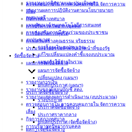
รายงานการติดตามและประเมินผลฯ
ตรวจสอบภายใน การควบคุมภายใน จัดการความ
ติดต่อ
รายงานผลการปฏิบัติงานตามนโยบายนายก
เสี่ยง
เทศมนตรี
กิจการสภาเทศบาล
เทศบาล
แผนพัฒนาด้านเทคโนโลยีสารสนเทศ
การบริหารทรัพยากรบุคคล
การส่งเสริมการมีส่วนร่วมของประชาชน
การป้องกันการทุจริต
สายตรง
งบประมาณ
การเสริมสร้างคุณธรรม จริยธรรม
นายก
การโอนเงินงบประมาณ
ประมวลจริยธรรมสำหรับเจ้าหน้าที่ของรัฐ
ประวัติ
แก้ไขเปลี่ยนแปลงคำชี้แจงงบประมาณ
จัดซื้อจัดจ้าง
เทศบาล
แผนการใช้จ่ายงินรวม
แผนการจัดซื้อจัดจ้าง
ผู้บริหาร
แผนการจัดซื้อจัดจ้าง
และ
เปลี่ยนแปลง (แผนฯ)
หัวหน้า
รายงานการเงิน
ยกเลิกประกาศ (แผนฯ)
ส่วน
รายงานของผู้สอบบัญชี สตง.
ประกาศจัดซื้อจัดจ้าง
ราชการ
รายงานแสดงผลการดำเนินงาน (งบประมาณ)
ร่างประกาศ
สภา
ตรวจสอบภายใน การควบคุมภายใน จัดการความ
ประกาศจัดซื้อจัดจ้าง
เทศบาล
เสี่ยง
ประกาศราคากลาง
กิจการสภาเทศบาล
ยกเลิกประกาศ (จัดซื้อจัดจ้าง)
สงวนลิขสิทธิ์ © 2563 เทศบาลเมืองอ่างศิลา จังหวัดชลบุรี |
การบริหารทรัพยากรบุคคล
ผลการจัดซื้อจัดจ้าง
angsilacity.go.th | Powered by
Buuscript