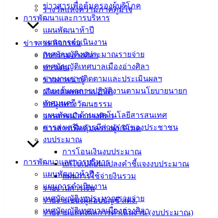
ข่าวสารเพื่อคุ้มครองผู้บริโภค
รางวัลแห่งความภาคภูมิใจ
ฟอร์ม,
การพัฒนาและการบริหาร
เอกสาร
แผนพัฒนาห้าปี
คู่มือ
แผนการดำเนินงาน
ข่าวสาร กิจกรรม
สำหรับ
เทศบัญญัติงบประมาณรายจ่าย
กิจกรรมอ่างศิลา
ประชาชน/
เทศบัญญัติเทศบาลเมืองอ่างศิลา
ข่าวเด่น
คู่มือการ
รายงานการติดตามและประเมินผลฯ
ข่าวสารน่ารู้
ปฏิบัติ
รายงานผลการปฏิบัติงานตามนโยบายนายก
เลือกตั้งเทศบาล 2568
งาน
เทศมนตรี
ข้อมูลทางวัฒนธรรม
ข่าวสาร
แผนพัฒนาด้านเทคโนโลยีสารสนเทศ
วารสารเมืองอ่างศิลา
น่ารู้
การส่งเสริมการมีส่วนร่วมของประชาชน
ข่าวสารเพื่อคุ้มครองผู้บริโภค
ศุนย์
งบประมาณ
ข้อมูล
การโอนเงินงบประมาณ
ข่าวสาร
การพัฒนาและการบริหาร
แก้ไขเปลี่ยนแปลงคำชี้แจงงบประมาณ
อิเล็กทรอนิกส์
แผนพัฒนาห้าปี
แผนการใช้จ่ายงินรวม
องค์
แผนการดำเนินงาน
รายงานการเงิน
ความรู้
เทศบัญญัติงบประมาณรายจ่าย
รายงานของผู้สอบบัญชี สตง.
(Knowledge
เทศบัญญัติเทศบาลเมืองอ่างศิลา
Management)
รายงานแสดงผลการดำเนินงาน (งบประมาณ)