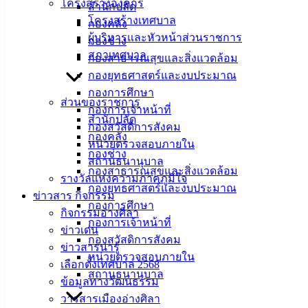
โครงสร้างองค์กร
สำนักปลัด
ศิลา
โครงสร้างเทศบาล
กองคลัง
ผู้บริหารและหัวหน้าส่วนราชการ
กองช่าง
ที่ตั้ง :
สภาเทศบาล
กองสาธารณสุขและสิ่งแวดล้อม
สำนักงาน
กองยุทธศาสตร์และงบประมาณ
เทศบาลเมือง
กองการศึกษา
ส่วนของราชการ
อ่างศิลา 90/338
กองการเจ้าหน้าที่
สำนักปลัด
ม.3 ต.เสม็ด
กองสวัสดิการสังคม
กองคลัง
อ.เมือง จ.ชลบุรี
หน่วยตรวจสอบภายใน
20000
กองช่าง
สถานธนานุบาล
กองสาธารณสุขและสิ่งแวดล้อม
ติดต่อ :
038-
รางวัลแห่งความภาคภูมิใจ
กองยุทธศาสตร์และงบประมาณ
142-100-104
ข่าวสาร กิจกรรม
กองการศึกษา
กิจกรรมอ่างศิลา
กองการเจ้าหน้าที่
บริการ
ข่าวเด่น
กองสวัสดิการสังคม
ข่าวสารน่ารู้
ประชาชน
หน่วยตรวจสอบภายใน
เลือกตั้งเทศบาล 2568
สถานธนานุบาล
ข้อมูลทางวัฒนธรรม
ดาวน์โหลด
วารสารเมืองอ่างศิลา
แบบ