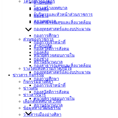
โครงสร้างองค์กร
สำนักปลัด
โครงสร้างเทศบาล
กองคลัง
ผู้บริหารและหัวหน้าส่วนราชการ
กองช่าง
เพื่ออำนวยความสะดวก เพิ่มความปลอดภัย และช่วยลดภาระ
สภาเทศบาล
กองสาธารณสุขและสิ่งแวดล้อม
ค่าใช้จ่ายในการเดินทางให้แก่
กองยุทธศาสตร์และงบประมาณ
พ่อแม่พี่น้องชาวอ่างศิลาที่มีความจำเป็นต้องเดินทางไปพบ
กองการศึกษา
แพทย์ตามนัด
ส่วนของราชการ
กองการเจ้าหน้าที่
สำนักปลัด
คุณสมบัติผู้ลงทะเบียนรับสิทธิ์ (ต้องมีครบทั้ง 2 ข้อ)
กองสวัสดิการสังคม
กองคลัง
หน่วยตรวจสอบภายใน
มีสัญชาติไทย
กองช่าง
สถานธนานุบาล
กองสาธารณสุขและสิ่งแวดล้อม
รางวัลแห่งความภาคภูมิใจ
มีทะเบียนบ้าน หรือพักอาศัยอยู่ในเขตเทศบาลเมืองอ่าง
กองยุทธศาสตร์และงบประมาณ
ข่าวสาร กิจกรรม
ศิลา
กองการศึกษา
กิจกรรมอ่างศิลา
และมีคุณสมบัติอย่างใดอย่างหนึ่ง ดังนี้
กองการเจ้าหน้าที่
ข่าวเด่น
กองสวัสดิการสังคม
ข่าวสารน่ารู้
ผู้สูงอายุ 60 ปีขึ้นไป
หน่วยตรวจสอบภายใน
เลือกตั้งเทศบาล 2568
สถานธนานุบาล
ผู้พิการ
ข้อมูลทางวัฒนธรรม
วารสารเมืองอ่างศิลา
ผู้มีปัญหาด้านการเคลื่อนไหว หรือผู้ขาดแคลนทุนทรัพย์