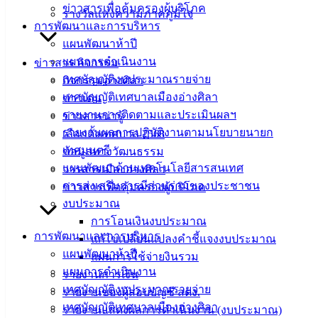
ข่าวสารเพื่อคุ้มครองผู้บริโภค
รางวัลแห่งความภาคภูมิใจ
การพัฒนาและการบริหาร
ประเภทรถที่ให้บริการ
แผนพัฒนาห้าปี
รถเก๋ง : สำหรับผู้ป่วยที่สามารถเคลื่อนไหวได้
แผนการดำเนินงาน
ข่าวสาร กิจกรรม
เทศบัญญัติงบประมาณรายจ่าย
กิจกรรมอ่างศิลา
(กรุณาจองล่วงหน้าอย่างน้อย 3 วันทำการ)
เทศบัญญัติเทศบาลเมืองอ่างศิลา
ข่าวเด่น
รายงานการติดตามและประเมินผลฯ
ข่าวสารน่ารู้
รถพยาบาล : สำหรับผู้ป่วยติดเตียง
รายงานผลการปฏิบัติงานตามนโยบายนายก
เลือกตั้งเทศบาล 2568
เทศมนตรี
(กรุณาจองล่วงหน้าอย่างน้อย 7 วันทำการ)
ข้อมูลทางวัฒนธรรม
แผนพัฒนาด้านเทคโนโลยีสารสนเทศ
วารสารเมืองอ่างศิลา
ลงทะเบียนรับสิทธิ์ได้ที่
การส่งเสริมการมีส่วนร่วมของประชาชน
ข่าวสารเพื่อคุ้มครองผู้บริโภค
งบประมาณ
https://liff.line.me/2007700198-H6yrTIs0/home
การโอนเงินงบประมาณ
หากไม่สะดวกดำเนินการด้วยตนเอง สามารถส่งข้อมูลให้
การพัฒนาและการบริหาร
แก้ไขเปลี่ยนแปลงคำชี้แจงงบประมาณ
เจ้าหน้าที่ช่วยลงทะเบียนหรือจองรถได้ทาง Line
แผนพัฒนาห้าปี
แผนการใช้จ่ายงินรวม
https://line.me/R/ti/p/@962ipapn
แผนการดำเนินงาน
รายงานการเงิน
เทศบัญญัติงบประมาณรายจ่าย
รายงานของผู้สอบบัญชี สตง.
สอบถามข้อมูลเพิ่มเติม
เทศบัญญัติเทศบาลเมืองอ่างศิลา
รายงานแสดงผลการดำเนินงาน (งบประมาณ)