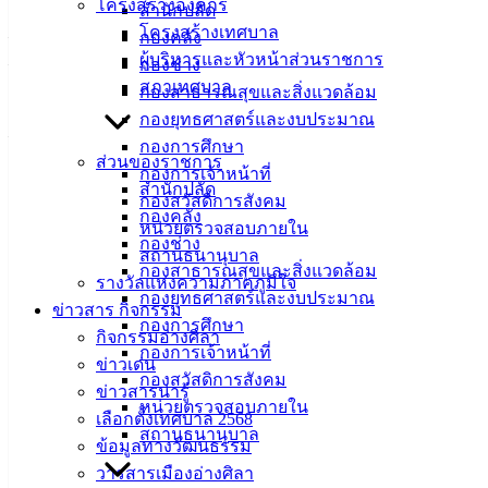
โครงสร้างองค์กร
วันและเวลา :
สำนักปลัด
โครงสร้างเทศบาล
– วันจันทร์ที่ 29 มิถุนายน 2569
กองคลัง
ผู้บริหารและหัวหน้าส่วนราชการ
– เวลา 17.00 น. เป็นต้นไป
กองช่าง
สภาเทศบาล
กองสาธารณสุขและสิ่งแวดล้อม
สถานที่ :
กองยุทธศาสตร์และงบประมาณ
– บริเวณพื้นที่ในซอยเวสารัช ตำบลอ่างศิลา อำเภอเมืองชลบุรี
กองการศึกษา
จังหวัดชลบุรี
ส่วนของราชการ
กองการเจ้าหน้าที่
สำนักปลัด
กองสวัสดิการสังคม
กองคลัง
หน่วยตรวจสอบภายใน
กองช่าง
สถานธนานุบาล
กองสาธารณสุขและสิ่งแวดล้อม
รางวัลแห่งความภาคภูมิใจ
เทศบาล
กองยุทธศาสตร์และงบประมาณ
ข่าวสาร กิจกรรม
กองการศึกษา
เมืองอ่าง
กิจกรรมอ่างศิลา
กองการเจ้าหน้าที่
ข่าวเด่น
ศิลา
กองสวัสดิการสังคม
ข่าวสารน่ารู้
หน่วยตรวจสอบภายใน
เลือกตั้งเทศบาล 2568
ที่ตั้ง :
สถานธนานุบาล
ข้อมูลทางวัฒนธรรม
สำนักงาน
วารสารเมืองอ่างศิลา