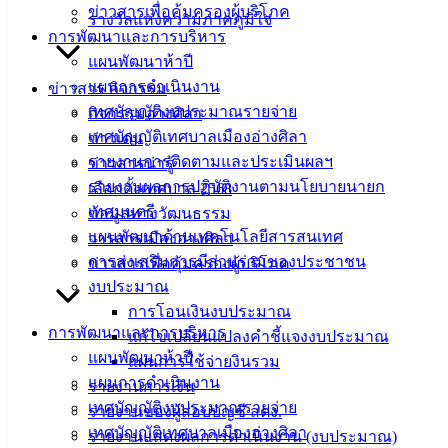
เทศบาลเมือง
ข่าวสารเพื่อคุ้มครองผู้บริโภค
รางวัลแห่งความภาคภูมิใจ
อ่างศิลา 90/338
การพัฒนาและการบริหาร
ม.3 ต.เสม็ด
แผนพัฒนาห้าปี
อ.เมือง จ.ชลบุรี
แผนการดำเนินงาน
ข่าวสาร กิจกรรม
20000
เทศบัญญัติงบประมาณรายจ่าย
กิจกรรมอ่างศิลา
ติดต่อ :
038-
เทศบัญญัติเทศบาลเมืองอ่างศิลา
ข่าวเด่น
142-100-104
รายงานการติดตามและประเมินผลฯ
ข่าวสารน่ารู้
รายงานผลการปฏิบัติงานตามนโยบายนายก
เลือกตั้งเทศบาล 2568
บริการ
เทศมนตรี
ข้อมูลทางวัฒนธรรม
แผนพัฒนาด้านเทคโนโลยีสารสนเทศ
วารสารเมืองอ่างศิลา
ประชาชน
การส่งเสริมการมีส่วนร่วมของประชาชน
ข่าวสารเพื่อคุ้มครองผู้บริโภค
งบประมาณ
ดาวน์โหลด
การโอนเงินงบประมาณ
แบบ
การพัฒนาและการบริหาร
แก้ไขเปลี่ยนแปลงคำชี้แจงงบประมาณ
ฟอร์ม,
แผนพัฒนาห้าปี
แผนการใช้จ่ายงินรวม
เอกสาร
แผนการดำเนินงาน
รายงานการเงิน
คู่มือ
เทศบัญญัติงบประมาณรายจ่าย
รายงานของผู้สอบบัญชี สตง.
สำหรับ
เทศบัญญัติเทศบาลเมืองอ่างศิลา
รายงานแสดงผลการดำเนินงาน (งบประมาณ)
ประชาชน/