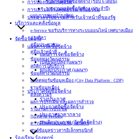
รายงานผลจัดซื้อจัดจ้าง (รอบ 6 เดือน)
การป้องกันการทุจริต
น่ารู้
รายงานผลจัดซื้อจัดจ้าง (ประจำปี)
การเสริมสร้างคุณธรรม จริยธรรม
ศุนย์
แผนการซ่อมบำรุงพัสดุ
ประมวลจริยธรรมสำหรับเจ้าหน้าที่ของรัฐ
บริการและคลังข้อมูล
ข้อมูล
e-Service ขอรับบริการทางระบบออนไลน์ เทศบาลเมือง
ข่าวสาร
อ่างศิลา
อิเล็กทรอนิกส์
จัดซื้อจัดจ้าง
คู่มือประชาชน
องค์
แผนการจัดซื้อจัดจ้าง
คู่มือเจ้าหน้าที่
ความรู้
แผนการจัดซื้อจัดจ้าง
ข้อมูลทางวัฒนธรรม
(Knowledge
เปลี่ยนแปลง (แผนฯ)
Management)
สถิติการให้บริการ
ยกเลิกประกาศ (แผนฯ)
ข้อมูลทางวัฒนธรรม
ติดต่อ
แพลตฟอร์มข้อมูลเมือง (City Data Platform : CDP)
ฐานข้อมูลเมือง
ประกาศจัดซื้อจัดจ้าง
เทศบาล
คลังความรู้
ร่างประกาศ
ผลการประเมิน และผลการสำรวจ
ประกาศจัดซื้อจัดจ้าง
รายงานการประชุม
สายตรง
ประกาศราคากลาง
กฎหมาย ระเบียบ
นายก
ยกเลิกประกาศ (จัดซื้อจัดจ้าง)
ดาวน์โหลดแบบฟอร์ม, เอกสาร
ประวัติ
ศูนย์ข้อมูลข่าวสารอิเล็กทรอนิกส์
เทศบาล
ร้องเรียน ร้องทุกข์