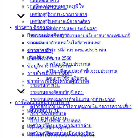
แผนพัฒนาห้าปี
สิ่งแวดล้อม
รางวัลแห่งความภาคภูมิใจ
แผนการดำเนินงาน
เทศบัญญัติงบประมาณรายจ่าย
เทศบัญญัติเทศบาลเมืองอ่างศิลา
ข่าวสาร กิจกรรม
รายงานการติดตามและประเมินผลฯ
กิจกรรมอ่างศิลา
รายงานผลการปฏิบัติงานตามนโยบายนายกเทศมนตรี
ข่าวเด่น
แผนพัฒนาด้านเทคโนโลยีสารสนเทศ
เทศบาล
การส่งเสริมการมีส่วนร่วมของประชาชน
ข่าวสารน่ารู้
งบประมาณ
เลือกตั้งเทศบาล 2568
เมืองอ่าง
การโอนเงินงบประมาณ
ข้อมูลทางวัฒนธรรม
แก้ไขเปลี่ยนแปลงคำชี้แจงงบประมาณ
ศิลา
วารสารเมืองอ่างศิลา
แผนการใช้จ่ายงินรวม
ข่าวสารเพื่อคุ้มครองผู้บริโภค
รายงานการเงิน
ที่ตั้ง :
รายงานของผู้สอบบัญชี สตง.
สำนักงาน
รายงานแสดงผลการดำเนินงาน (งบประมาณ)
การพัฒนาและการบริหาร
เทศบาลเมือง
ตรวจสอบภายใน การควบคุมภายใน จัดการความเสี่ยง
แผนพัฒนาห้าปี
กิจการสภาเทศบาล
อ่างศิลา 90/338
แผนการดำเนินงาน
การบริหารทรัพยากรบุคคล
ม.3 ต.เสม็ด
เทศบัญญัติงบประมาณรายจ่าย
การป้องกันการทุจริต
อ.เมือง จ.ชลบุรี
เทศบัญญัติเทศบาลเมืองอ่างศิลา
การเสริมสร้างคุณธรรม จริยธรรม
20000