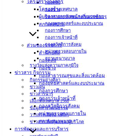
โครงสร้างองค์กร
กองคลัง
อายุ 35 ปีขึ้นไป
โครงสร้างเทศบาล
กองช่าง
ผู้บริหารและหัวหน้าส่วนราชการ
กองสาธารณสุขและสิ่งแวดล้อม
มีทะเบียนบ้านอยู่ในเขตเทศบาลเมืองอ่างศิลา
กองยุทธศาสตร์และงบประมาณ
สภาเทศบาล
ไม่มีโรคประจำตัวที่ต้องทานยาต่อเนื่อง
กองการศึกษา
กองการเจ้าหน้าที่
กำหนดการ
กองสวัสดิการสังคม
ส่วนของราชการ
หน่วยตรวจสอบภายใน
สำนักปลัด
เริ่มลงทะเบียนวันที่ 15 มิถุนายน 2569 เป็นต้นไป
สถานธนานุบาล
กองคลัง
รางวัลแห่งความภาคภูมิใจ
ตรวจวันที่ 9 หรือ 10 สิงหาคม 2569
กองช่าง
ข่าวสาร กิจกรรม
กองสาธารณสุขและสิ่งแวดล้อม
ณ อาคารอเนกประสงค์เทศบาลเมืองอ่างศิลา (วัดอ่าง
กิจกรรมอ่างศิลา
กองยุทธศาสตร์และงบประมาณ
ศิลา) อ.เมือง จ.ชลบุรี
ข่าวเด่น
กองการศึกษา
ข่าวสารน่ารู้
กองการเจ้าหน้าที่
ลงทะเบียนได้ที่
https://docs.google.com/
เลือกตั้งเทศบาล 2568
…/1FAIpQLSfIyEpXK29d1A…/viewform
กองสวัสดิการสังคม
ข้อมูลทางวัฒนธรรม
หน่วยตรวจสอบภายใน
วารสารเมืองอ่างศิลา
รับจำนวนจำกัด และไม่รับ Walk-in
สถานธนานุบาล
ข่าวสารเพื่อคุ้มครองผู้บริโภค
การพัฒนาและการบริหาร
สอบถามเพิ่มเติม 038-142-100 ต่อ 111 กองสาธารณสุขและ