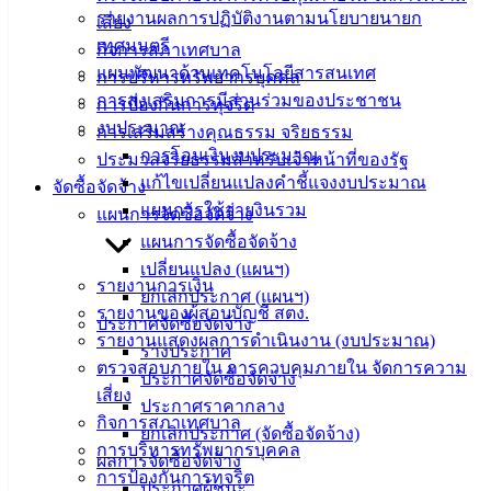
ข่าวสาร
รายงานผลการปฏิบัติงานตามนโยบายนายก
เสี่ยง
อิเล็กทรอนิกส์
เทศมนตรี
กิจการสภาเทศบาล
องค์
แผนพัฒนาด้านเทคโนโลยีสารสนเทศ
การบริหารทรัพยากรบุคคล
ความรู้
การส่งเสริมการมีส่วนร่วมของประชาชน
การป้องกันการทุจริต
(Knowledge
งบประมาณ
การเสริมสร้างคุณธรรม จริยธรรม
Management)
การโอนเงินงบประมาณ
ประมวลจริยธรรมสำหรับเจ้าหน้าที่ของรัฐ
ติดต่อ
แก้ไขเปลี่ยนแปลงคำชี้แจงงบประมาณ
จัดซื้อจัดจ้าง
แผนการใช้จ่ายงินรวม
แผนการจัดซื้อจัดจ้าง
เทศบาล
แผนการจัดซื้อจัดจ้าง
เปลี่ยนแปลง (แผนฯ)
รายงานการเงิน
สายตรง
ยกเลิกประกาศ (แผนฯ)
รายงานของผู้สอบบัญชี สตง.
นายก
ประกาศจัดซื้อจัดจ้าง
รายงานแสดงผลการดำเนินงาน (งบประมาณ)
ประวัติ
ร่างประกาศ
ตรวจสอบภายใน การควบคุมภายใน จัดการความ
เทศบาล
ประกาศจัดซื้อจัดจ้าง
เสี่ยง
ผู้บริหาร
ประกาศราคากลาง
กิจการสภาเทศบาล
และ
ยกเลิกประกาศ (จัดซื้อจัดจ้าง)
การบริหารทรัพยากรบุคคล
หัวหน้า
ผลการจัดซื้อจัดจ้าง
การป้องกันการทุจริต
ส่วน
ประกาศผู้ชนะ