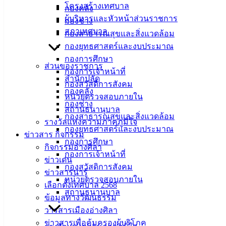
โครงสร้างเทศบาล
กองคลัง
ประกาศรายชื่อผู้เข้าร่วมโครงการ
ดาวน์โหลด
ผู้บริหารและหัวหน้าส่วนราชการ
กองช่าง
สภาเทศบาล
กองสาธารณสุขและสิ่งแวดล้อม
เทศบาล
กองยุทธศาสตร์และงบประมาณ
เมืองอ่าง
กองการศึกษา
ส่วนของราชการ
กองการเจ้าหน้าที่
ศิลา
สำนักปลัด
กองสวัสดิการสังคม
กองคลัง
หน่วยตรวจสอบภายใน
กองช่าง
ที่ตั้ง :
สถานธนานุบาล
กองสาธารณสุขและสิ่งแวดล้อม
สำนักงาน
รางวัลแห่งความภาคภูมิใจ
กองยุทธศาสตร์และงบประมาณ
เทศบาลเมือง
ข่าวสาร กิจกรรม
กองการศึกษา
อ่างศิลา 90/338
กิจกรรมอ่างศิลา
กองการเจ้าหน้าที่
ม.3 ต.เสม็ด
ข่าวเด่น
กองสวัสดิการสังคม
อ.เมือง จ.ชลบุรี
ข่าวสารน่ารู้
20000
หน่วยตรวจสอบภายใน
เลือกตั้งเทศบาล 2568
สถานธนานุบาล
ข้อมูลทางวัฒนธรรม
ติดต่อ :
038-
142-100-104
วารสารเมืองอ่างศิลา
ข่าวสารเพื่อคุ้มครองผู้บริโภค