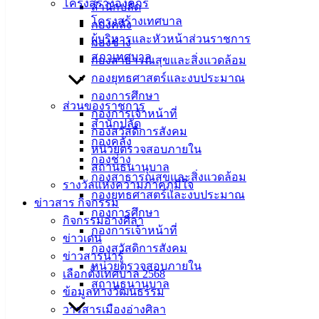
ศิลา
โครงสร้างองค์กร
สำนักปลัด
โครงสร้างเทศบาล
กองคลัง
ผู้บริหารและหัวหน้าส่วนราชการ
ที่ตั้ง :
กองช่าง
สภาเทศบาล
สำนักงาน
กองสาธารณสุขและสิ่งแวดล้อม
เทศบาลเมือง
กองยุทธศาสตร์และงบประมาณ
อ่างศิลา 90/338
กองการศึกษา
ส่วนของราชการ
ม.3 ต.เสม็ด
กองการเจ้าหน้าที่
สำนักปลัด
อ.เมือง จ.ชลบุรี
กองสวัสดิการสังคม
กองคลัง
20000
หน่วยตรวจสอบภายใน
กองช่าง
สถานธนานุบาล
ติดต่อ :
038-
กองสาธารณสุขและสิ่งแวดล้อม
รางวัลแห่งความภาคภูมิใจ
142-100-104
กองยุทธศาสตร์และงบประมาณ
ข่าวสาร กิจกรรม
กองการศึกษา
บริการ
กิจกรรมอ่างศิลา
กองการเจ้าหน้าที่
ข่าวเด่น
ประชาชน
กองสวัสดิการสังคม
ข่าวสารน่ารู้
หน่วยตรวจสอบภายใน
เลือกตั้งเทศบาล 2568
สถานธนานุบาล
ดาวน์โหลด
ข้อมูลทางวัฒนธรรม
แบบ
วารสารเมืองอ่างศิลา