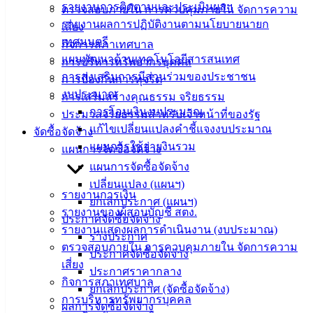
รายงานการติดตามและประเมินผลฯ
ตรวจสอบภายใน การควบคุมภายใน จัดการความ
ติดต่อ
รายงานผลการปฏิบัติงานตามนโยบายนายก
เสี่ยง
เทศบาล
เทศมนตรี
กิจการสภาเทศบาล
แผนพัฒนาด้านเทคโนโลยีสารสนเทศ
การบริหารทรัพยากรบุคคล
การส่งเสริมการมีส่วนร่วมของประชาชน
สายตรง
การป้องกันการทุจริต
งบประมาณ
นายก
การเสริมสร้างคุณธรรม จริยธรรม
การโอนเงินงบประมาณ
ประวัติ
ประมวลจริยธรรมสำหรับเจ้าหน้าที่ของรัฐ
แก้ไขเปลี่ยนแปลงคำชี้แจงงบประมาณ
เทศบาล
จัดซื้อจัดจ้าง
แผนการใช้จ่ายงินรวม
ผู้บริหาร
แผนการจัดซื้อจัดจ้าง
และ
แผนการจัดซื้อจัดจ้าง
หัวหน้า
เปลี่ยนแปลง (แผนฯ)
รายงานการเงิน
ส่วน
ยกเลิกประกาศ (แผนฯ)
รายงานของผู้สอบบัญชี สตง.
ราชการ
ประกาศจัดซื้อจัดจ้าง
รายงานแสดงผลการดำเนินงาน (งบประมาณ)
สภา
ร่างประกาศ
ตรวจสอบภายใน การควบคุมภายใน จัดการความ
เทศบาล
ประกาศจัดซื้อจัดจ้าง
เสี่ยง
ประกาศราคากลาง
สงวนลิขสิทธิ์ © 2563 เทศบาลเมืองอ่างศิลา จังหวัดชลบุรี |
กิจการสภาเทศบาล
ยกเลิกประกาศ (จัดซื้อจัดจ้าง)
angsilacity.go.th | Powered by
Buuscript
การบริหารทรัพยากรบุคคล
ผลการจัดซื้อจัดจ้าง