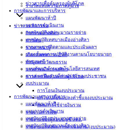
ฟอร์ม,
ข่าวสารเพื่อคุ้มครองผู้บริโภค
รางวัลแห่งความภาคภูมิใจ
เอกสาร
การพัฒนาและการบริหาร
คู่มือ
แผนพัฒนาห้าปี
สำหรับ
แผนการดำเนินงาน
ข่าวสาร กิจกรรม
ประชาชน/
เทศบัญญัติงบประมาณรายจ่าย
กิจกรรมอ่างศิลา
คู่มือการ
เทศบัญญัติเทศบาลเมืองอ่างศิลา
ข่าวเด่น
ปฏิบัติ
รายงานการติดตามและประเมินผลฯ
ข่าวสารน่ารู้
งาน
รายงานผลการปฏิบัติงานตามนโยบายนายก
เลือกตั้งเทศบาล 2568
ข่าวสาร
เทศมนตรี
ข้อมูลทางวัฒนธรรม
น่ารู้
แผนพัฒนาด้านเทคโนโลยีสารสนเทศ
วารสารเมืองอ่างศิลา
ศุนย์
การส่งเสริมการมีส่วนร่วมของประชาชน
ข่าวสารเพื่อคุ้มครองผู้บริโภค
ข้อมูล
งบประมาณ
ข่าวสาร
การโอนเงินงบประมาณ
อิเล็กทรอนิกส์
การพัฒนาและการบริหาร
แก้ไขเปลี่ยนแปลงคำชี้แจงงบประมาณ
องค์
แผนพัฒนาห้าปี
แผนการใช้จ่ายงินรวม
ความรู้
แผนการดำเนินงาน
รายงานการเงิน
(Knowledge
เทศบัญญัติงบประมาณรายจ่าย
รายงานของผู้สอบบัญชี สตง.
Management)
เทศบัญญัติเทศบาลเมืองอ่างศิลา
รายงานแสดงผลการดำเนินงาน (งบประมาณ)