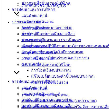
ข่าวสารเพื่อคุ้มครองผู้บริโภค
รางวัลแห่งความภาคภูมิใจ
ที่ตั้ง :
สำนักงานเทศบาลเมืองอ่างศิลา 90/338 ม.3
การพัฒนาและการบริหาร
ต.เสม็ด อ.เมือง จ.ชลบุรี 20000
แผนพัฒนาห้าปี
แผนการดำเนินงาน
ข่าวสาร กิจกรรม
ติดต่อ :
038-142-100-104
เทศบัญญัติงบประมาณรายจ่าย
กิจกรรมอ่างศิลา
เทศบัญญัติเทศบาลเมืองอ่างศิลา
ข่าวเด่น
บริการประชาชน
รายงานการติดตามและประเมินผลฯ
ข่าวสารน่ารู้
รายงานผลการปฏิบัติงานตามนโยบายนายกเทศมนตร
เลือกตั้งเทศบาล 2568
ดาวน์โหลดแบบฟอร์ม, เอกสาร
แผนพัฒนาด้านเทคโนโลยีสารสนเทศ
ข้อมูลทางวัฒนธรรม
คู่มือสำหรับประชาชน/คู่มือการปฏิบัติงาน
การส่งเสริมการมีส่วนร่วมของประชาชน
วารสารเมืองอ่างศิลา
ข่าวสารน่ารู้
งบประมาณ
ข่าวสารเพื่อคุ้มครองผู้บริโภค
ศุนย์ข้อมูลข่าวสารอิเล็กทรอนิกส์
การโอนเงินงบประมาณ
องค์ความรู้ (Knowledge Management)
แก้ไขเปลี่ยนแปลงคำชี้แจงงบประมาณ
การพัฒนาและการบริหาร
แผนการใช้จ่ายงินรวม
ติดต่อเทศบาล
แผนพัฒนาห้าปี
รายงานการเงิน
แผนการดำเนินงาน
รายงานของผู้สอบบัญชี สตง.
เทศบัญญัติงบประมาณรายจ่าย
สายตรงนายก
รายงานแสดงผลการดำเนินงาน (งบประมาณ)
เทศบัญญัติเทศบาลเมืองอ่างศิลา
ประวัติเทศบาล
ตรวจสอบภายใน การควบคุมภายใน จัดการความเสี่