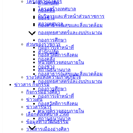
โครงสร้างองค์กร
สำนักปลัด
วัตถุประสงค์การจัดงาน พร้อมด้วยคณะผู้บริหาร สมาชิกสภา
โครงสร้างเทศบาล
กองคลัง
เทศบาล และหัวหน้าส่วนราชการ ร่วมเป็นเกียรติในพิธีเปิดอย่าง
ผู้บริหารและหัวหน้าส่วนราชการ
กองช่าง
พร้อมเพรียง
สภาเทศบาล
กองสาธารณสุขและสิ่งแวดล้อม
สืบเนื่องจากปัจจุบันประเทศไทยได้ก้าวเข้าสู่สังคมสูงวัยอย่าง
กองยุทธศาสตร์และงบประมาณ
สมบูรณ์ ซึ่งส่งผลกระทบโดยตรงต่อภาระด้านสาธารณสุข โดย
กองการศึกษา
ส่วนของราชการ
เฉพาะแนวโน้มการเจ็บป่วยด้วยกลุ่มโรคไม่ติดต่อเรื้อรัง (NCDs)
กองการเจ้าหน้าที่
สำนักปลัด
เช่น โรคเบาหวาน และโรคความดันโลหิตสูง ที่มีสถิติเพิ่มสูงขึ้น
กองสวัสดิการสังคม
กองคลัง
อย่างต่อเนื่อง อันมีปัจจัยหลักมาจากพฤติกรรมการบริโภคที่ไม่
หน่วยตรวจสอบภายใน
กองช่าง
ถูกต้องตามหลักโภชนาการ งานส่งเสริมสุขภาพ กอง
สถานธนานุบาล
กองสาธารณสุขและสิ่งแวดล้อม
สาธารณสุขและสิ่งแวดล้อม เทศบาลเมืองอ่างศิลา จึงได้ดำเนิน
รางวัลแห่งความภาคภูมิใจ
กองยุทธศาสตร์และงบประมาณ
โครงการดังกล่าวขึ้น เพื่อสร้างความรอบรู้เท่าทันโรค ตระหนัก
ข่าวสาร กิจกรรม
กองการศึกษา
ถึงความสำคัญของโภชนาการในการป้องกันและฟื้นฟูร่างกาย
กิจกรรมอ่างศิลา
กองการเจ้าหน้าที่
ตลอดจนส่งเสริมให้ผู้สูงอายุสามารถเลือกสรรวัตถุดิบที่ปลอดภัย
ข่าวเด่น
กองสวัสดิการสังคม
และประยุกต์ใช้เมนูสุขภาพและสมุนไพรในวิถีชีวิตประจำวันได้
ข่าวสารน่ารู้
หน่วยตรวจสอบภายใน
อย่างเป็นรูปธรรม
เลือกตั้งเทศบาล 2568
สถานธนานุบาล
ข้อมูลทางวัฒนธรรม
การดำเนินโครงการในครั้งนี้ กำหนดจัดขึ้นระหว่างวันที่ 20 – 22
วารสารเมืองอ่างศิลา