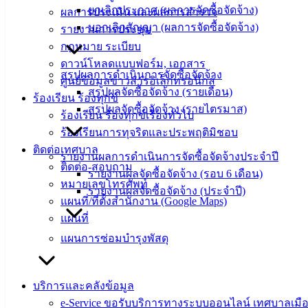
20000
ยกเลิกประกาศ (ผลการจัดซื้อจัดจ้าง)
ผลการประเมิน และผลการสำรวจ
บอกเลิกสัญญา (ผลการจัดซื้อจัดจ้าง)
รายงานการประชุม
ติดต่อ :
038-
142-100-104
กฎหมาย ระเบียบ
ดาวน์โหลดแบบฟอร์ม, เอกสาร
สรุปผลการดำเนินการจัดซื้อจัดจ้าง
บริการ
ศูนย์ข้อมูลข่าวสารอิเล็กทรอนิกส์
สรุปผลจัดซื้อจัดจ้าง (รายเดือน)
ร้องเรียน ร้องทุกข์
ประชาชน
สรุปผลจัดซื้อจัดจ้าง (รายไตรมาส)
ร้องเรียน ร้องทุกข์เรื่องทั่วไป
ร้องเรียนการทุจริตและประพฤติมิชอบ
ดาวน์โหลด
ติดต่อเทศบาล
รายงานผลการดำเนินการจัดซื้อจัดจ้างประจำปี
แบบ
ติดต่อ-สอบถาม
รายงานผลจัดซื้อจัดจ้าง (รอบ 6 เดือน)
ฟอร์ม,
หมายเลขโทรศัพท์
รายงานผลจัดซื้อจัดจ้าง (ประจำปี)
เอกสาร
แผนที่/ที่ตั้งสำนักงาน (Google Maps)
คู่มือ
แผนที่
สำหรับ
แผนการซ่อมบำรุงพัสดุ
ประชาชน/
คู่มือการ
ปฏิบัติ
บริการและคลังข้อมูล
งาน
e-Service ขอรับบริการทางระบบออนไลน์ เทศบาลเมือ