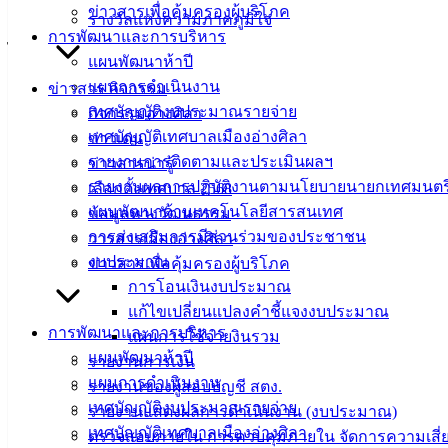
พฤษภาคม 2569 ประกอบด้วย กิจกรรมการอบรมเชิงปฏิบัติการ
ข่าวสารเพื่อคุ้มครองผู้บริโภค
รางวัลแห่งความภาคภูมิใจ
ณ อาคารอเนกประสงค์เทศบาลเมืองอ่างศิลา และการเดินทาง
การพัฒนาและการบริหาร
ไปศึกษาดูงานด้านนวัตกรรมอาหาร (Superfood) ณ พื้นที่จังหวัด
แผนพัฒนาห้าปี
จันทบุรี และจังหวัดระยอง โดยมีกลุ่มเป้าหมายเข้าร่วมโครงการ
แผนการดำเนินงาน
ข่าวสาร กิจกรรม
ประกอบด้วย สมาชิกชมรมผู้สูงอายุ จากทั้ง 4 ตำบล และเจ้า
เทศบัญญัติงบประมาณรายจ่าย
กิจกรรมอ่างศิลา
หน้าที่เทศบาลเมืองอ่างศิลา รวมทั้งสิ้น 250 คน
เทศบัญญัติเทศบาลเมืองอ่างศิลา
ข่าวเด่น
รายงานการติดตามและประเมินผลฯ
ข่าวสารน่ารู้
เทศบาลเมืองอ่างศิลา มุ่งหวังเป็นอย่างยิ่งว่า การบูรณาการองค์
รายงานผลการปฏิบัติงานตามนโยบายนายกเทศมนตร
เลือกตั้งเทศบาล 2568
ความรู้ในครั้งนี้ จะช่วยสร้างเครือข่ายแกนนำในการถอดบท
แผนพัฒนาด้านเทคโนโลยีสารสนเทศ
ข้อมูลทางวัฒนธรรม
เรียนเพื่อขยายผลสู่ชุมชนอย่างยั่งยืน อันจะเป็นแนวทางสำคัญ
การส่งเสริมการมีส่วนร่วมของประชาชน
วารสารเมืองอ่างศิลา
ในการสร้างวัฒนธรรมความปลอดภัยด้านสุขภาพให้แก่
งบประมาณ
ข่าวสารเพื่อคุ้มครองผู้บริโภค
ประชาชนในเขตพื้นที่เทศบาลเมืองอ่างศิลาสืบไป
การโอนเงินงบประมาณ
แก้ไขเปลี่ยนแปลงคำชี้แจงงบประมาณ
การพัฒนาและการบริหาร
แผนการใช้จ่ายงินรวม
แผนพัฒนาห้าปี
รายงานการเงิน
แผนการดำเนินงาน
รายงานของผู้สอบบัญชี สตง.
เทศบัญญัติงบประมาณรายจ่าย
รายงานแสดงผลการดำเนินงาน (งบประมาณ)
เทศบัญญัติเทศบาลเมืองอ่างศิลา
ตรวจสอบภายใน การควบคุมภายใน จัดการความเสี่