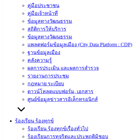
ข่าวสาร
คู่มือประชาชน
น่ารู้
คู่มือเจ้าหน้าที่
ศุนย์
ข้อมูลทางวัฒนธรรม
ข้อมูล
สถิติการให้บริการ
ข่าวสาร
ข้อมูลทางวัฒนธรรม
อิเล็กทรอนิกส์
แพลตฟอร์มข้อมูลเมือง (City Data Platform : CDP)
องค์
ฐานข้อมูลเมือง
ความรู้
คลังความรู้
(Knowledge
ผลการประเมิน และผลการสำรวจ
Management)
รายงานการประชุม
ติดต่อ
กฎหมาย ระเบียบ
ดาวน์โหลดแบบฟอร์ม, เอกสาร
เทศบาล
ศูนย์ข้อมูลข่าวสารอิเล็กทรอนิกส์
สายตรง
นายก
ร้องเรียน ร้องทุกข์
ประวัติ
ร้องเรียน ร้องทุกข์เรื่องทั่วไป
เทศบาล
ร้องเรียนการทุจริตและประพฤติมิชอบ