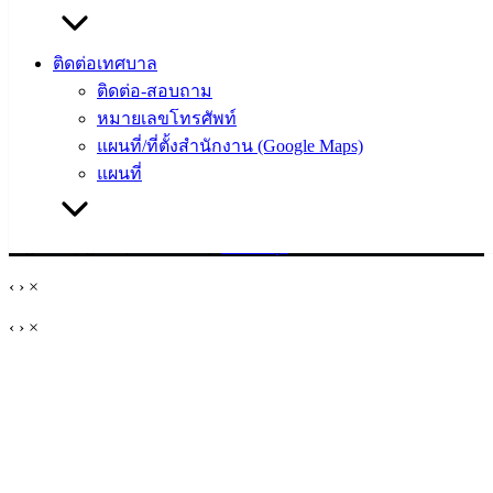
ผู้บริหาร
และ
ติดต่อเทศบาล
หัวหน้า
ติดต่อ-สอบถาม
ส่วน
หมายเลขโทรศัพท์
ราชการ
แผนที่/ที่ตั้งสำนักงาน (Google Maps)
สภา
แผนที่
เทศบาล
สงวนลิขสิทธิ์ © 2563 เทศบาลเมืองอ่างศิลา จังหวัดชลบุรี |
angsilacity.go.th | Powered by
Buuscript
‹
›
×
‹
›
×