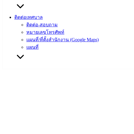
เทศบาล
สงวนลิขสิทธิ์ © 2563 เทศบาลเมืองอ่างศิลา จังหวัดชลบุรี |
ติดต่อเทศบาล
angsilacity.go.th | Powered by
Buuscript
ติดต่อ-สอบถาม
‹
›
×
หมายเลขโทรศัพท์
แผนที่/ที่ตั้งสำนักงาน (Google Maps)
‹
›
×
แผนที่