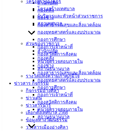
เวลา: 09:00 – 12:00 น.
โครงสร้างองค์กร
สำนักปลัด
สถานที่: ณ สวนทัศนาการ์เด้นท์
โครงสร้างเทศบาล
กองคลัง
ผู้บริหารและหัวหน้าส่วนราชการ
กองช่าง
​สิ่งที่ต้องเตรียมมา
สภาเทศบาล
กองสาธารณสุขและสิ่งแวดล้อม
กองยุทธศาสตร์และงบประมาณ
บัตรประจำตัวประชาชน
กองการศึกษา
สมุดตรวจโรคเรื้อรัง (ถ้ามี)
ส่วนของราชการ
กองการเจ้าหน้าที่
สำนักปลัด
​เงื่อนไข : สำหรับผู้ที่มีทะเบียนบ้านในเขตเทศบาลเมืองอ่างศิลา
กองสวัสดิการสังคม
กองคลัง
เท่านั้น และต้องเว้นระยะห่างจากวัคซีนเข็มล่าสุดอย่างน้อย 6
หน่วยตรวจสอบภายใน
กองช่าง
เดือน
สถานธนานุบาล
กองสาธารณสุขและสิ่งแวดล้อม
รางวัลแห่งความภาคภูมิใจ
กองยุทธศาสตร์และงบประมาณ
ข่าวสาร กิจกรรม
กองการศึกษา
กิจกรรมอ่างศิลา
กองการเจ้าหน้าที่
ข่าวเด่น
กองสวัสดิการสังคม
ข่าวสารน่ารู้
หน่วยตรวจสอบภายใน
เลือกตั้งเทศบาล 2568
สถานธนานุบาล
ข้อมูลทางวัฒนธรรม
วารสารเมืองอ่างศิลา