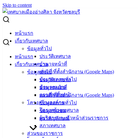
Skip to content
Search for:
วัคซีนไข้หวัดใหญ่ ฟรี ! ไม่ต้องจอง เข้ารับบริการได้เลย 12 มิ.ย.
หน้าแรก
69
เกี่ยวกับเทศบาล
ข้อมูลทั่วไป
วัคซีนไข้หวัดใหญ่ ฟรี ! ไม่ต้องจอง เข้ารับ
ประวัติเทศบาล
หน้าแรก
บริการได้เลย 12 มิ.ย. 69
อำนาจหน้าที่
เกี่ยวกับเทศบาล
แผนที่/ที่ตั้งสำนักงาน (Google Maps)
ข้อมูลทั่วไป
ข้อมูลสภาพทั่วไป
ประวัติเทศบาล
พฤษภาคม 19, 2026
พฤษภาคม 19, 2026
vichakarn
ข้อมูลชุมชน
อำนาจหน้าที่
กิจกรรมอ่างศิลา
,
ข่าวสารน่ารู้
,
ข่าวเด่น
ตราสัญลักษณ์
แผนที่/ที่ตั้งสำนักงาน (Google Maps)
เทศบาลเมืองอ่างศิลา ขอเชิญชวนผู้สูงอายุ 65 ปีขึ้นไป และกลุ่ม
โครงสร้างองค์กร
ข้อมูลสภาพทั่วไป
เสี่ยง 7 โรคเรื้อรัง เข้ารับบริการฉีดวัคซีนป้องกันโรคไข้หวัด
โครงสร้างเทศบาล
ข้อมูลชุมชน
ใหญ่โดยไม่มีค่าใช้จ่าย! ไม่ต้องจอง สามารถ walk-in ได้เลย
ผู้บริหารและหัวหน้าส่วนราชการ
ตราสัญลักษณ์
สภาเทศบาล
​วันศุกร์ที่ 12 มิถุนายน 2569
ส่วนของราชการ