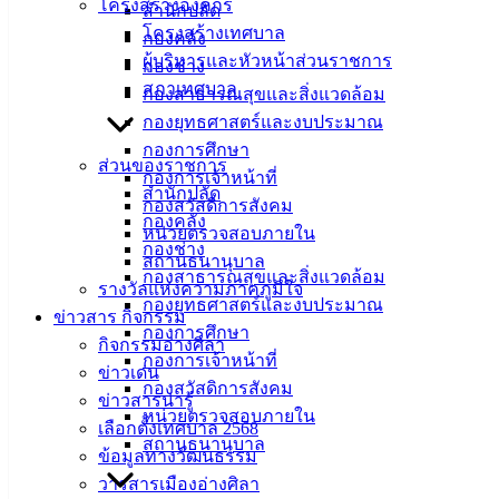
โครงสร้างองค์กร
สำนักปลัด
ศิลา
โครงสร้างเทศบาล
กองคลัง
ผู้บริหารและหัวหน้าส่วนราชการ
กองช่าง
สภาเทศบาล
ที่ตั้ง :
กองสาธารณสุขและสิ่งแวดล้อม
สำนักงาน
กองยุทธศาสตร์และงบประมาณ
เทศบาลเมือง
กองการศึกษา
ส่วนของราชการ
อ่างศิลา 90/338
กองการเจ้าหน้าที่
สำนักปลัด
ม.3 ต.เสม็ด
กองสวัสดิการสังคม
กองคลัง
อ.เมือง จ.ชลบุรี
หน่วยตรวจสอบภายใน
กองช่าง
20000
สถานธนานุบาล
กองสาธารณสุขและสิ่งแวดล้อม
รางวัลแห่งความภาคภูมิใจ
ติดต่อ :
038-
กองยุทธศาสตร์และงบประมาณ
ข่าวสาร กิจกรรม
142-100-104
กองการศึกษา
กิจกรรมอ่างศิลา
กองการเจ้าหน้าที่
บริการ
ข่าวเด่น
กองสวัสดิการสังคม
ข่าวสารน่ารู้
ประชาชน
หน่วยตรวจสอบภายใน
เลือกตั้งเทศบาล 2568
สถานธนานุบาล
ข้อมูลทางวัฒนธรรม
ดาวน์โหลด
วารสารเมืองอ่างศิลา