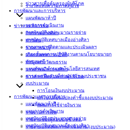
แบบ
ข่าวสารเพื่อคุ้มครองผู้บริโภค
รางวัลแห่งความภาคภูมิใจ
ฟอร์ม,
การพัฒนาและการบริหาร
เอกสาร
แผนพัฒนาห้าปี
คู่มือ
แผนการดำเนินงาน
ข่าวสาร กิจกรรม
สำหรับ
เทศบัญญัติงบประมาณรายจ่าย
กิจกรรมอ่างศิลา
ประชาชน/
เทศบัญญัติเทศบาลเมืองอ่างศิลา
ข่าวเด่น
คู่มือการ
รายงานการติดตามและประเมินผลฯ
ข่าวสารน่ารู้
ปฏิบัติ
รายงานผลการปฏิบัติงานตามนโยบายนายก
เลือกตั้งเทศบาล 2568
งาน
เทศมนตรี
ข้อมูลทางวัฒนธรรม
ข่าวสาร
แผนพัฒนาด้านเทคโนโลยีสารสนเทศ
วารสารเมืองอ่างศิลา
น่ารู้
การส่งเสริมการมีส่วนร่วมของประชาชน
ข่าวสารเพื่อคุ้มครองผู้บริโภค
ศุนย์
งบประมาณ
ข้อมูล
การโอนเงินงบประมาณ
ข่าวสาร
การพัฒนาและการบริหาร
แก้ไขเปลี่ยนแปลงคำชี้แจงงบประมาณ
อิเล็กทรอนิกส์
แผนพัฒนาห้าปี
แผนการใช้จ่ายงินรวม
องค์
แผนการดำเนินงาน
รายงานการเงิน
ความรู้
เทศบัญญัติงบประมาณรายจ่าย
รายงานของผู้สอบบัญชี สตง.
(Knowledge
เทศบัญญัติเทศบาลเมืองอ่างศิลา
รายงานแสดงผลการดำเนินงาน (งบประมาณ)
Management)