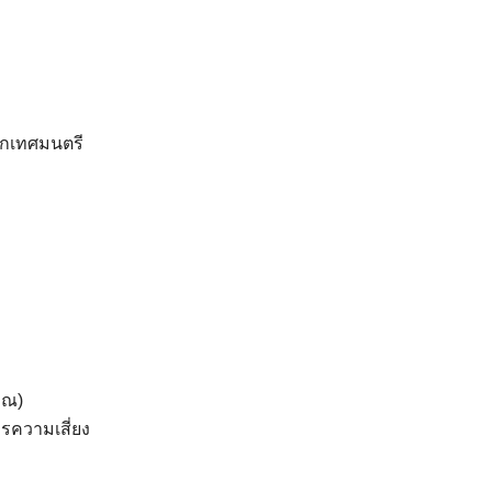
ีงบประมาณ พ.ศ. 2568 ครั้งที่ 1
ดาวน์โหลด
กเทศมนตรี
าณ)
ความเสี่ยง