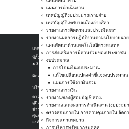
แผนพัฒนาห้าปี
แผนการดำเนินงาน
เทศบัญญัติงบประมาณรายจ่าย
เทศบัญญัติเทศบาลเมืองอ่างศิลา
ข้อมูลการใช้จ่ายเงินสะสม ป
รายงานการติดตามและประเมินผลฯ
รายงานผลการปฏิบัติงานตามนโยบายนาย
แผนพัฒนาด้านเทคโนโลยีสารสนเทศ
เทศบาลเมืองอ่างศิลา
การส่งเสริมการมีส่วนร่วมของประชาชน
ที่ตั้ง :
สำนักงานเทศบาลเมืองอ่างศิลา 90/338
งบประมาณ
ม.3 ต.เสม็ด อ.เมือง จ.ชลบุรี 20000
การโอนเงินงบประมาณ
แก้ไขเปลี่ยนแปลงคำชี้แจงงบประมาณ
ติดต่อ :
038-142-100-104
แผนการใช้จ่ายงินรวม
บริการประชาชน
รายงานการเงิน
ดาวน์โหลดแบบฟอร์ม, เอกสาร
รายงานของผู้สอบบัญชี สตง.
คู่มือสำหรับประชาชน/คู่มือการปฏิบัติงาน
รายงานแสดงผลการดำเนินงาน (งบประม
ข่าวสารน่ารู้
ตรวจสอบภายใน การควบคุมภายใน จัดการ
ศุนย์ข้อมูลข่าวสารอิเล็กทรอนิกส์
กิจการสภาเทศบาล
องค์ความรู้ (Knowledge Management)
การบริหารทรัพยากรบุคคล