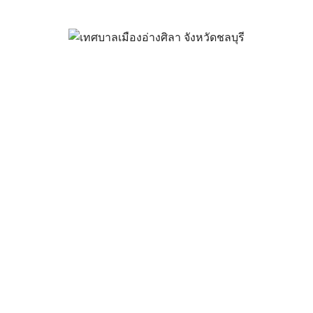
จ่ายเงินสะสม ปีงบประมาณ พ.ศ. 25
ธันวาคม 16, 2024
vichakarn
รายงานการเงิน