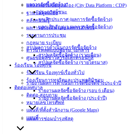
ข้อมูล
ผลการจัดซื้อจัดจ้าง
แพลตฟอร์มข้อมูลเมือง (City Data Platform : CDP)
ข่าวสาร
ประกาศผู้ชนะ
ฐานข้อมูลเมือง
อิเล็กทรอนิกส์
ยกเลิกประกาศ (ผลการจัดซื้อจัดจ้าง)
คลังความรู้
องค์
บอกเลิกสัญญา (ผลการจัดซื้อจัดจ้าง)
ผลการประเมิน และผลการสำรวจ
ความรู้
รายงานการประชุม
(Knowledge
กฎหมาย ระเบียบ
Management)
สรุปผลการดำเนินการจัดซื้อจัดจ้าง
ดาวน์โหลดแบบฟอร์ม, เอกสาร
สรุปผลจัดซื้อจัดจ้าง (รายเดือน)
ติดต่อ
ศูนย์ข้อมูลข่าวสารอิเล็กทรอนิกส์
สรุปผลจัดซื้อจัดจ้าง (รายไตรมาส)
ร้องเรียน ร้องทุกข์
เทศบาล
ร้องเรียน ร้องทุกข์เรื่องทั่วไป
ร้องเรียนการทุจริตและประพฤติมิชอบ
รายงานผลการดำเนินการจัดซื้อจัดจ้างประจำปี
สายตรง
ติดต่อเทศบาล
รายงานผลจัดซื้อจัดจ้าง (รอบ 6 เดือน)
นายก
ติดต่อ-สอบถาม
รายงานผลจัดซื้อจัดจ้าง (ประจำปี)
ประวัติ
หมายเลขโทรศัพท์
เทศบาล
แผนที่/ที่ตั้งสำนักงาน (Google Maps)
ผู้บริหาร
แผนที่
แผนการซ่อมบำรุงพัสดุ
และ
หัวหน้า