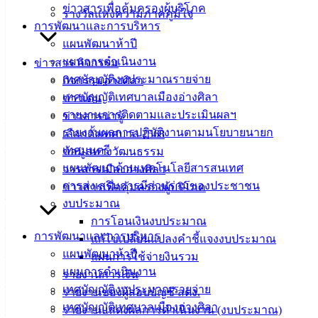
ข่าวสารเพื่อคุ้มครองผู้บริโภค
รางวัลแห่งความภาคภูมิใจ
การพัฒนาและการบริหาร
แผนพัฒนาห้าปี
: งานบริการและเผยแพร่วิชาการ ฝ่ายบริการและเผยแพร่
แผนการดำเนินงาน
ข่าวสาร กิจกรรม
วิชาการ กองยุทธศาสตร์และงบประมาณ เทศบาลเมืองอ่างศิลา
เทศบัญญัติงบประมาณรายจ่าย
กิจกรรมอ่างศิลา
ติดต่อหรือรับข้อมูลข่าวสารเทศบาลเมืองอ่างศิลา
เทศบัญญัติเทศบาลเมืองอ่างศิลา
ข่าวเด่น
รายงานการติดตามและประเมินผลฯ
ข่าวสารน่ารู้
– สายตรง-สายด่วน นายกวินัย พ้นภัยพาล : 093-579-7910
รายงานผลการปฏิบัติงานตามนโยบายนายก
เลือกตั้งเทศบาล 2568
เทศมนตรี
– (ดับเพลิง) ป้องกันและบรรเทาสาธารณภัย โทรศัพท์ :
ข้อมูลทางวัฒนธรรม
แผนพัฒนาด้านเทคโนโลยีสารสนเทศ
038397220 (24 ชั่วโมง)
วารสารเมืองอ่างศิลา
การส่งเสริมการมีส่วนร่วมของประชาชน
ข่าวสารเพื่อคุ้มครองผู้บริโภค
– เว็บไซต์ :
www.angsilacity.go.th
งบประมาณ
การโอนเงินงบประมาณ
– ไลน์ : ค้นหา @angsilacity หรือคลิ๊กลิงก์
https://lin.ee/CSA0kz3
การพัฒนาและการบริหาร
แก้ไขเปลี่ยนแปลงคำชี้แจงงบประมาณ
แผนพัฒนาห้าปี
– ยูทูบ :
https://www.youtube.com/@angsilacity/videos
แผนการใช้จ่ายงินรวม
แผนการดำเนินงาน
รายงานการเงิน
– เฟซบุ๊ก :
https://www.facebook.com/angsilacity.chonburi
เทศบัญญัติงบประมาณรายจ่าย
รายงานของผู้สอบบัญชี สตง.
เทศบัญญัติเทศบาลเมืองอ่างศิลา
รายงานแสดงผลการดำเนินงาน (งบประมาณ)
– ติ๊กต๊อก :
https://www.tiktok.com/@angsilacity