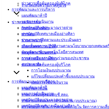
ข่าวสารเพื่อคุ้มครองผู้บริโภค
รางวัลแห่งความภาคภูมิใจ
ที่ตั้ง :
สำนักงานเทศบาลเมืองอ่างศิลา 90/338 ม.3
การพัฒนาและการบริหาร
ต.เสม็ด อ.เมือง จ.ชลบุรี 20000
แผนพัฒนาห้าปี
แผนการดำเนินงาน
ข่าวสาร กิจกรรม
ติดต่อ :
038-142-100-104
เทศบัญญัติงบประมาณรายจ่าย
กิจกรรมอ่างศิลา
เทศบัญญัติเทศบาลเมืองอ่างศิลา
ข่าวเด่น
บริการประชาชน
รายงานการติดตามและประเมินผลฯ
ข่าวสารน่ารู้
รายงานผลการปฏิบัติงานตามนโยบายนายกเทศมนตร
เลือกตั้งเทศบาล 2568
ดาวน์โหลดแบบฟอร์ม, เอกสาร
แผนพัฒนาด้านเทคโนโลยีสารสนเทศ
ข้อมูลทางวัฒนธรรม
คู่มือสำหรับประชาชน/คู่มือการปฏิบัติงาน
การส่งเสริมการมีส่วนร่วมของประชาชน
วารสารเมืองอ่างศิลา
ข่าวสารน่ารู้
งบประมาณ
ข่าวสารเพื่อคุ้มครองผู้บริโภค
ศุนย์ข้อมูลข่าวสารอิเล็กทรอนิกส์
การโอนเงินงบประมาณ
องค์ความรู้ (Knowledge Management)
แก้ไขเปลี่ยนแปลงคำชี้แจงงบประมาณ
การพัฒนาและการบริหาร
แผนการใช้จ่ายงินรวม
ติดต่อเทศบาล
แผนพัฒนาห้าปี
รายงานการเงิน
แผนการดำเนินงาน
รายงานของผู้สอบบัญชี สตง.
เทศบัญญัติงบประมาณรายจ่าย
สายตรงนายก
รายงานแสดงผลการดำเนินงาน (งบประมาณ)
เทศบัญญัติเทศบาลเมืองอ่างศิลา
ประวัติเทศบาล
ตรวจสอบภายใน การควบคุมภายใน จัดการความเสี่