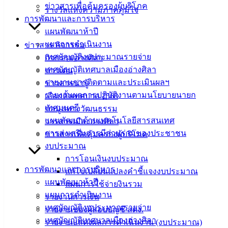
วัคซีนป้องกันโรคพิษสุนัขบ้า
ดาวน์โหลด
ข่าวสารเพื่อคุ้มครองผู้บริโภค
รางวัลแห่งความภาคภูมิใจ
การพัฒนาและการบริหาร
เทศบาล
แผนพัฒนาห้าปี
แผนการดำเนินงาน
ข่าวสาร กิจกรรม
เมืองอ่าง
เทศบัญญัติงบประมาณรายจ่าย
กิจกรรมอ่างศิลา
ศิลา
เทศบัญญัติเทศบาลเมืองอ่างศิลา
ข่าวเด่น
รายงานการติดตามและประเมินผลฯ
ข่าวสารน่ารู้
รายงานผลการปฏิบัติงานตามนโยบายนายก
ที่ตั้ง :
เลือกตั้งเทศบาล 2568
เทศมนตรี
สำนักงาน
ข้อมูลทางวัฒนธรรม
แผนพัฒนาด้านเทคโนโลยีสารสนเทศ
เทศบาลเมือง
วารสารเมืองอ่างศิลา
การส่งเสริมการมีส่วนร่วมของประชาชน
อ่างศิลา 90/338
ข่าวสารเพื่อคุ้มครองผู้บริโภค
งบประมาณ
ม.3 ต.เสม็ด
การโอนเงินงบประมาณ
อ.เมือง จ.ชลบุรี
การพัฒนาและการบริหาร
20000
แก้ไขเปลี่ยนแปลงคำชี้แจงงบประมาณ
แผนพัฒนาห้าปี
แผนการใช้จ่ายงินรวม
ติดต่อ :
038-
แผนการดำเนินงาน
รายงานการเงิน
142-100-104
เทศบัญญัติงบประมาณรายจ่าย
รายงานของผู้สอบบัญชี สตง.
เทศบัญญัติเทศบาลเมืองอ่างศิลา
รายงานแสดงผลการดำเนินงาน (งบประมาณ)
บริการ