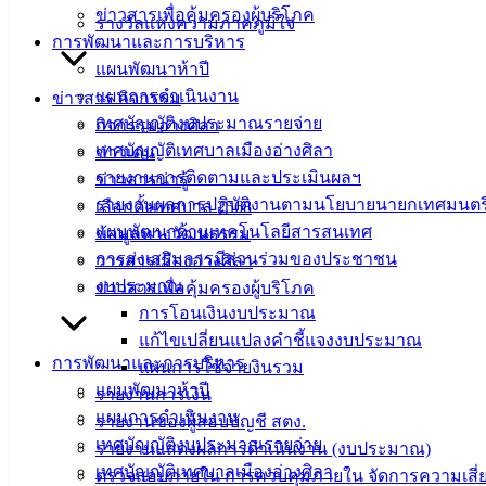
ข่าวสารเพื่อคุ้มครองผู้บริโภค
รางวัลแห่งความภาคภูมิใจ
ที่ตั้ง :
สำนักงานเทศบาลเมืองอ่างศิลา 90/338 ม.3
การพัฒนาและการบริหาร
ต.เสม็ด อ.เมือง จ.ชลบุรี 20000
แผนพัฒนาห้าปี
แผนการดำเนินงาน
ข่าวสาร กิจกรรม
ติดต่อ :
038-142-100-104
เทศบัญญัติงบประมาณรายจ่าย
กิจกรรมอ่างศิลา
เทศบัญญัติเทศบาลเมืองอ่างศิลา
ข่าวเด่น
บริการประชาชน
รายงานการติดตามและประเมินผลฯ
ข่าวสารน่ารู้
รายงานผลการปฏิบัติงานตามนโยบายนายกเทศมนตร
เลือกตั้งเทศบาล 2568
ดาวน์โหลดแบบฟอร์ม, เอกสาร
แผนพัฒนาด้านเทคโนโลยีสารสนเทศ
ข้อมูลทางวัฒนธรรม
คู่มือสำหรับประชาชน/คู่มือการปฏิบัติงาน
การส่งเสริมการมีส่วนร่วมของประชาชน
วารสารเมืองอ่างศิลา
ข่าวสารน่ารู้
งบประมาณ
ข่าวสารเพื่อคุ้มครองผู้บริโภค
ศุนย์ข้อมูลข่าวสารอิเล็กทรอนิกส์
การโอนเงินงบประมาณ
องค์ความรู้ (Knowledge Management)
แก้ไขเปลี่ยนแปลงคำชี้แจงงบประมาณ
การพัฒนาและการบริหาร
แผนการใช้จ่ายงินรวม
ติดต่อเทศบาล
แผนพัฒนาห้าปี
รายงานการเงิน
แผนการดำเนินงาน
รายงานของผู้สอบบัญชี สตง.
เทศบัญญัติงบประมาณรายจ่าย
สายตรงนายก
รายงานแสดงผลการดำเนินงาน (งบประมาณ)
เทศบัญญัติเทศบาลเมืองอ่างศิลา
ประวัติเทศบาล
ตรวจสอบภายใน การควบคุมภายใน จัดการความเสี่