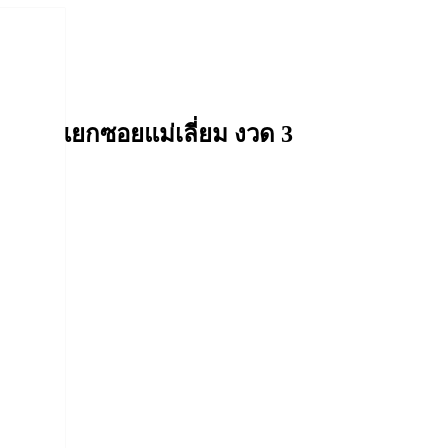
ม งวด 3
ีตฯ แยกซอยแม่เลี่ยม งวด 3
ารู้