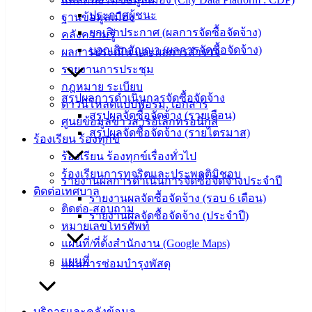
Management)
ประกาศผู้ชนะ
ฐานข้อมูลเมือง
ยกเลิกประกาศ (ผลการจัดซื้อจัดจ้าง)
คลังความรู้
ติดต่อ
บอกเลิกสัญญา (ผลการจัดซื้อจัดจ้าง)
ผลการประเมิน และผลการสำรวจ
เทศบาล
รายงานการประชุม
กฎหมาย ระเบียบ
สรุปผลการดำเนินการจัดซื้อจัดจ้าง
ดาวน์โหลดแบบฟอร์ม, เอกสาร
สายตรง
สรุปผลจัดซื้อจัดจ้าง (รายเดือน)
ศูนย์ข้อมูลข่าวสารอิเล็กทรอนิกส์
นายก
สรุปผลจัดซื้อจัดจ้าง (รายไตรมาส)
ร้องเรียน ร้องทุกข์
ประวัติ
ร้องเรียน ร้องทุกข์เรื่องทั่วไป
เทศบาล
ร้องเรียนการทุจริตและประพฤติมิชอบ
ผู้บริหาร
รายงานผลการดำเนินการจัดซื้อจัดจ้างประจำปี
ติดต่อเทศบาล
และ
รายงานผลจัดซื้อจัดจ้าง (รอบ 6 เดือน)
ติดต่อ-สอบถาม
หัวหน้า
รายงานผลจัดซื้อจัดจ้าง (ประจำปี)
หมายเลขโทรศัพท์
ส่วน
แผนที่/ที่ตั้งสำนักงาน (Google Maps)
ราชการ
แผนที่
สภา
แผนการซ่อมบำรุงพัสดุ
เทศบาล
สงวนลิขสิทธิ์ © 2563 เทศบาลเมืองอ่างศิลา จังหวัดชลบุรี |
บริการและคลังข้อมูล