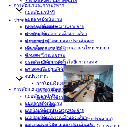
รางวัลแห่งความภาคภูมิใจ
การพัฒนาและการบริหาร
– ไลน์ : ค้นหา @angsilacity หรือคลิ๊กลิงก์
https://lin.ee/CSA0kz3
แผนพัฒนาห้าปี
แผนการดำเนินงาน
ข่าวสาร กิจกรรม
– ยูทูบ :
https://www.youtube.com/@angsilacity/videos
เทศบัญญัติงบประมาณรายจ่าย
กิจกรรมอ่างศิลา
– เฟซบุ๊ก :
https://www.facebook.com/angsilacity.chonburi
เทศบัญญัติเทศบาลเมืองอ่างศิลา
ข่าวเด่น
รายงานการติดตามและประเมินผลฯ
ข่าวสารน่ารู้
– ติ๊กต๊อก :
https://www.tiktok.com/@angsilacity
รายงานผลการปฏิบัติงานตามนโยบายนายก
เลือกตั้งเทศบาล 2568
เทศมนตรี
ข้อมูลทางวัฒนธรรม
– โทรศัพท์สำนักงาน : 038140100 ถึง 104
แผนพัฒนาด้านเทคโนโลยีสารสนเทศ
วารสารเมืองอ่างศิลา
การส่งเสริมการมีส่วนร่วมของประชาชน
ข่าวสารเพื่อคุ้มครองผู้บริโภค
งบประมาณ
การโอนเงินงบประมาณ
การพัฒนาและการบริหาร
แก้ไขเปลี่ยนแปลงคำชี้แจงงบประมาณ
แผนพัฒนาห้าปี
แผนการใช้จ่ายงินรวม
แผนการดำเนินงาน
รายงานการเงิน
เทศบัญญัติงบประมาณรายจ่าย
รายงานของผู้สอบบัญชี สตง.
เทศบาล
เทศบัญญัติเทศบาลเมืองอ่างศิลา
รายงานแสดงผลการดำเนินงาน (งบประมาณ)
รายงานการติดตามและประเมินผลฯ
ตรวจสอบภายใน การควบคุมภายใน จัดการความ