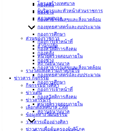
ความคืบหน้าการก่อสร้างอาคาร 7 ชั้น สำนักงานเทศบาลเมือง
โครงสร้างเทศบาล
กองคลัง
อ่างศิลา เพื่อรายงานความก้าวหน้า ปัญหาอุปสรรค และ
ผู้บริหารและหัวหน้าส่วนราชการ
กองช่าง
แนวทางการดำเนินงานให้เป็นไปตามแผนและระยะเวลาที่
สภาเทศบาล
กองสาธารณสุขและสิ่งแวดล้อม
กำหนด
กองยุทธศาสตร์และงบประมาณ
กองการศึกษา
ทั้งนี้ เทศบาลเมืองอ่างศิลาให้ความสำคัญกับการเร่งรัดและ
ส่วนของราชการ
กองการเจ้าหน้าที่
กำกับการดำเนินโครงการก่อสร้างดังกล่าว เพื่อให้ได้อาคาร
สำนักปลัด
กองสวัสดิการสังคม
สำนักงานแห่งใหม่ที่มีความมั่นคง ปลอดภัย และรองรับการให้
กองคลัง
หน่วยตรวจสอบภายใน
บริการประชาชนได้อย่างมีประสิทธิภาพในอนาคต
กองช่าง
สถานธนานุบาล
กองสาธารณสุขและสิ่งแวดล้อม
: งานบริการและเผยแพร่วิชาการ กองยุทธศาสตร์และงบ
รางวัลแห่งความภาคภูมิใจ
กองยุทธศาสตร์และงบประมาณ
ประมาณ เทศบาลเมืองอ่างศิลา
ข่าวสาร กิจกรรม
กองการศึกษา
กิจกรรมอ่างศิลา
————————————–
กองการเจ้าหน้าที่
ข่าวเด่น
กองสวัสดิการสังคม
ติดต่อหรือรับข้อมูลข่าวสารเทศบาลเมืองอ่างศิลา
ข่าวสารน่ารู้
หน่วยตรวจสอบภายใน
เลือกตั้งเทศบาล 2568
– (ดับเพลิง) ป้องกันและบรรเทาสาธารณภัย โทรศัพท์ :
สถานธนานุบาล
ข้อมูลทางวัฒนธรรม
038397220 (24 ชั่วโมง)
วารสารเมืองอ่างศิลา
ข่าวสารเพื่อคุ้มครองผู้บริโภค
– เว็บไซต์ :
www.angsilacity.go.th