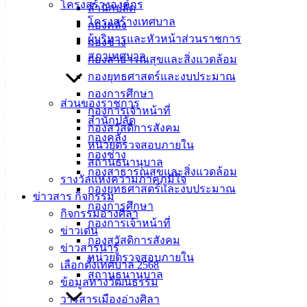
————————————–
โครงสร้างองค์กร
สำนักปลัด
โครงสร้างเทศบาล
กองคลัง
ติดต่อหรือรับข้อมูลข่าวสารเทศบาลเมืองอ่างศิลา
ผู้บริหารและหัวหน้าส่วนราชการ
กองช่าง
สภาเทศบาล
– (ดับเพลิง) ป้องกันและบรรเทาสาธารณภัย โทรศัพท์ : 038397220 
กองสาธารณสุขและสิ่งแวดล้อม
กองยุทธศาสตร์และงบประมาณ
– เว็บไซต์ :
www.angsilacity.go.th
กองการศึกษา
ส่วนของราชการ
กองการเจ้าหน้าที่
– ไลน์ : ค้นหา @angsilacity หรือคลิ๊กลิงก์
https://lin.ee/CSA0kz3
สำนักปลัด
กองสวัสดิการสังคม
กองคลัง
– ยูทูบ :
https://www.youtube.com/@angsilacity/videos
หน่วยตรวจสอบภายใน
กองช่าง
สถานธนานุบาล
– เฟซบุ๊ก :
https://www.facebook.com/angsilacity.chonburi
กองสาธารณสุขและสิ่งแวดล้อม
รางวัลแห่งความภาคภูมิใจ
กองยุทธศาสตร์และงบประมาณ
ข่าวสาร กิจกรรม
– ติ๊กต๊อก :
https://www.tiktok.com/@angsilacity
กองการศึกษา
กิจกรรมอ่างศิลา
กองการเจ้าหน้าที่
– โทรศัพท์สำนักงาน : 038140100 ถึง 104
ข่าวเด่น
กองสวัสดิการสังคม
ข่าวสารน่ารู้
หน่วยตรวจสอบภายใน
เลือกตั้งเทศบาล 2568
สถานธนานุบาล
เทศบาลเมืองอ่างศิลา
ข้อมูลทางวัฒนธรรม
วารสารเมืองอ่างศิลา