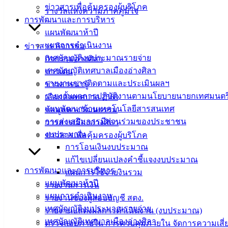
ข่าวสารเพื่อคุ้มครองผู้บริโภค
ที่ตั้ง :
สำนักงานเทศบาลเมืองอ่างศิลา 90/338 ม.3
รางวัลแห่งความภาคภูมิใจ
การพัฒนาและการบริหาร
ต.เสม็ด อ.เมือง จ.ชลบุรี 20000
แผนพัฒนาห้าปี
ติดต่อ :
038-142-100-104
แผนการดำเนินงาน
ข่าวสาร กิจกรรม
เทศบัญญัติงบประมาณรายจ่าย
กิจกรรมอ่างศิลา
บริการประชาชน
เทศบัญญัติเทศบาลเมืองอ่างศิลา
ข่าวเด่น
รายงานการติดตามและประเมินผลฯ
ข่าวสารน่ารู้
ดาวน์โหลดแบบฟอร์ม, เอกสาร
รายงานผลการปฏิบัติงานตามนโยบายนายกเทศมนตร
เลือกตั้งเทศบาล 2568
คู่มือสำหรับประชาชน/คู่มือการปฏิบัติงาน
แผนพัฒนาด้านเทคโนโลยีสารสนเทศ
ข้อมูลทางวัฒนธรรม
ข่าวสารน่ารู้
การส่งเสริมการมีส่วนร่วมของประชาชน
วารสารเมืองอ่างศิลา
ศุนย์ข้อมูลข่าวสารอิเล็กทรอนิกส์
งบประมาณ
ข่าวสารเพื่อคุ้มครองผู้บริโภค
องค์ความรู้ (Knowledge Management)
การโอนเงินงบประมาณ
แก้ไขเปลี่ยนแปลงคำชี้แจงงบประมาณ
ติดต่อเทศบาล
การพัฒนาและการบริหาร
แผนการใช้จ่ายงินรวม
แผนพัฒนาห้าปี
รายงานการเงิน
แผนการดำเนินงาน
รายงานของผู้สอบบัญชี สตง.
สายตรงนายก
เทศบัญญัติงบประมาณรายจ่าย
รายงานแสดงผลการดำเนินงาน (งบประมาณ)
ประวัติเทศบาล
เทศบัญญัติเทศบาลเมืองอ่างศิลา
ตรวจสอบภายใน การควบคุมภายใน จัดการความเสี่
ผู้บริหารและหัวหน้าส่วนราชการ