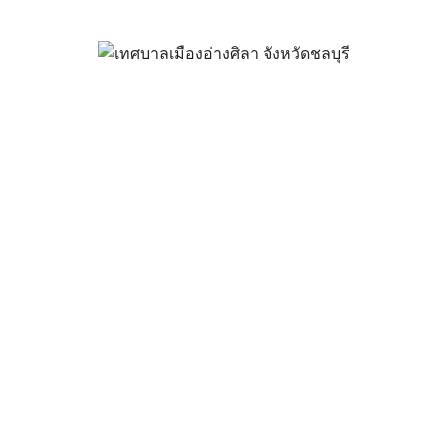
่วมกับ กลุ่มวิสาหกิจผ้าทอมือยาย
“ทรัพยากรไทย : หวนดูทรัพย์สิ่งสิ
พฤศจิกายน 10, 2025
vichakarn2#
กิจกรรมอ่างศิลา
,
ข่าวสารน่ารู้
ร่วมกับ กลุ่มวิสาหกิจผ้าทอมือยายหง่วน เผยแพร่ภูมิปัญญาท้องถิ่น
าหารจากแป้งเท้ายายม่อม ในงาน “ทรัพยากรไทย : หวนดูทรัพย์สิ่งส
ลิมพระเกียรติสมเด็จพระกนิษฐาธิราชเจ้า กรมสมเด็จพระเทพรัตนรา