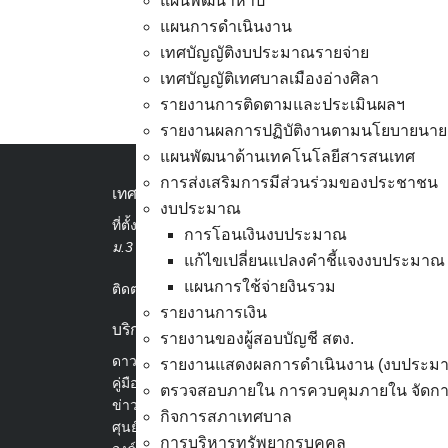
แผนพัฒนาห้าปี
ราชดำริ ด้านการอนุรั
แผนการดำเนินงาน
เทศบัญญัติงบประมาณรายจ่าย
#กรมสมเด็จพระเทพร
เทศบัญญัติเทศบาลเมืองอ่างศิลา
#อพสธ
#ทรัพยากรไท
รายงานการติดตามและประเมินผลฯ
รายงานผลการปฏิบัติงานตามนโยบายนาย
#เทศบาลเมืองอ่างศิล
แผนพัฒนาด้านเทคโนโลยีสารสนเทศ
การส่งเสริมการมีส่วนร่วมของประชาชน
#อนุรักษ์พันธุกรรมพื
เทศบาลเมืองอ่างศิลา
งบประมาณ
ที่ตั้ง :
สำนักงานเทศบาลเมืองอ่างศิลา 90/338
—————————
การโอนเงินงบประมาณ
ม.3 ต.เสม็ด อ.เมือง จ.ชลบุรี 20000
แก้ไขเปลี่ยนแปลงคำชี้แจงงบประมาณ
ติดต่อหรือรับข้อมูลข
แผนการใช้จ่ายงินรวม
ติดต่อ :
038-142-100-104
รายงานการเงิน
– (ดับเพลิง) ป้องกัน
บริการประชาชน
รายงานของผู้สอบบัญชี สตง.
– เว็บไซต์ :
www.angsil
ดาวน์โหลดแบบฟอร์ม, เอกสาร
รายงานแสดงผลการดำเนินงาน (งบประม
คู่มือสำหรับประชาชน/คู่มือการปฏิบัติงาน
ตรวจสอบภายใน การควบคุมภายใน จัดการ
– ไลน์ : ค้นหา @angsi
ข่าวสารน่ารู้
กิจการสภาเทศบาล
ศุนย์ข้อมูลข่าวสารอิเล็กทรอนิกส์
การบริหารทรัพยากรบุคคล