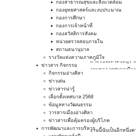
ชนมายุ 70 พรรษา
กองสาธารณสุขและสิ่งแวดล้อม
กองยุทธศาสตร์และงบประมาณ
เมื่อวันที่ 4 พฤศจิ
กองการศึกษา
กุมารี เสด็จพระราชดำ
กองการเจ้าหน้าที่
วิชาการและนิทรรศการ ค
กองสวัสดิการสังคม
10 พฤศจิกายน 2568 โ
หน่วยตรวจสอบภายใน
มหาวิทยาลัยแม่โจ้ แล
สถานธนานุบาล
รางวัลแห่งความภาคภูมิใจ
สำหรับจังหวัดชลบุรี
ข่าวสาร กิจกรรม
งานของ เทศบาลเมืองอ่
กิจกรรมอ่างศิลา
ทำกิจกรรมสาธิต – ฝ
ข่าวเด่น
7 รายการ
ข่าวสารน่ารู้
เลือกตั้งเทศบาล 2568
การจัดงานครั้งนี้มีว
ข้อมูลทางวัฒนธรรม
เทพรัตนราชสุดาฯ สย
วารสารเมืองอ่างศิลา
รู้และผลงานของ อพ.ส
ข่าวสารเพื่อคุ้มครองผู้บริโภค
การพัฒนาและการบริหาร
งานนี้นับเป็นอีกหนึ