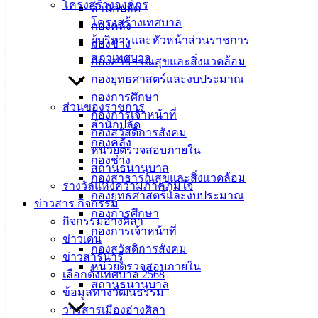
โครงสร้างองค์กร
สำนักปลัด
โครงสร้างเทศบาล
ติดต่อหรือรับข้อมูลข่าวสารเทศบาลเมืองอ่างศิลา
กองคลัง
ผู้บริหารและหัวหน้าส่วนราชการ
กองช่าง
– (ดับเพลิง) ป้องกันและบรรเทาสาธารณภัย โทรศัพท์ : 038397220 
สภาเทศบาล
กองสาธารณสุขและสิ่งแวดล้อม
กองยุทธศาสตร์และงบประมาณ
– เว็บไซต์ :
www.angsilacity.go.th
กองการศึกษา
ส่วนของราชการ
– ไลน์ : ค้นหา @angsilacity หรือคลิ๊กลิงก์
https://lin.ee/CSA0kz3
กองการเจ้าหน้าที่
สำนักปลัด
กองสวัสดิการสังคม
– ยูทูบ :
https://www.youtube.com/@angsilacity/videos
กองคลัง
หน่วยตรวจสอบภายใน
กองช่าง
สถานธนานุบาล
– เฟซบุ๊ก :
https://www.facebook.com/angsilacity.chonburi
กองสาธารณสุขและสิ่งแวดล้อม
รางวัลแห่งความภาคภูมิใจ
กองยุทธศาสตร์และงบประมาณ
– ติ๊กต๊อก :
https://www.tiktok.com/@angsilacity
ข่าวสาร กิจกรรม
กองการศึกษา
กิจกรรมอ่างศิลา
– โทรศัพท์สำนักงาน : 038140100 ถึง 104
กองการเจ้าหน้าที่
ข่าวเด่น
กองสวัสดิการสังคม
ข่าวสารน่ารู้
หน่วยตรวจสอบภายใน
เลือกตั้งเทศบาล 2568
สถานธนานุบาล
ข้อมูลทางวัฒนธรรม
วารสารเมืองอ่างศิลา