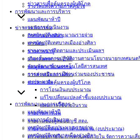
ข่าวสารเพื่อคุ้มครองผู้บริโภค
รางวัลแห่งความภาคภูมิใจ
เทศบาล
การพัฒนาและการบริหาร
แผนพัฒนาห้าปี
เมืองอ่าง
แผนการดำเนินงาน
ข่าวสาร กิจกรรม
เทศบัญญัติงบประมาณรายจ่าย
ศิลา
กิจกรรมอ่างศิลา
เทศบัญญัติเทศบาลเมืองอ่างศิลา
ข่าวเด่น
รายงานการติดตามและประเมินผลฯ
ข่าวสารน่ารู้
ที่ตั้ง :
รายงานผลการปฏิบัติงานตามนโยบายนายกเทศมนตร
เลือกตั้งเทศบาล 2568
สำนักงาน
แผนพัฒนาด้านเทคโนโลยีสารสนเทศ
ข้อมูลทางวัฒนธรรม
เทศบาลเมือง
การส่งเสริมการมีส่วนร่วมของประชาชน
วารสารเมืองอ่างศิลา
อ่างศิลา 90/338
งบประมาณ
ข่าวสารเพื่อคุ้มครองผู้บริโภค
ม.3 ต.เสม็ด
การโอนเงินงบประมาณ
อ.เมือง จ.ชลบุรี
แก้ไขเปลี่ยนแปลงคำชี้แจงงบประมาณ
20000
การพัฒนาและการบริหาร
แผนการใช้จ่ายงินรวม
ติดต่อ :
038-
แผนพัฒนาห้าปี
รายงานการเงิน
142-100-104
แผนการดำเนินงาน
รายงานของผู้สอบบัญชี สตง.
เทศบัญญัติงบประมาณรายจ่าย
รายงานแสดงผลการดำเนินงาน (งบประมาณ)
บริการ
เทศบัญญัติเทศบาลเมืองอ่างศิลา
ตรวจสอบภายใน การควบคุมภายใน จัดการความเสี่