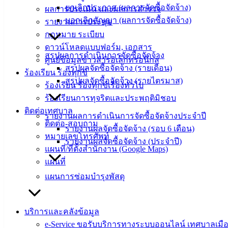
ยกเลิกประกาศ (ผลการจัดซื้อจัดจ้าง)
ผลการประเมิน และผลการสำรวจ
เทศบาล
บอกเลิกสัญญา (ผลการจัดซื้อจัดจ้าง)
รายงานการประชุม
สงวนลิขสิทธิ์ © 2563 เทศบาลเมืองอ่างศิลา จังหวัดชลบุรี |
กฎหมาย ระเบียบ
angsilacity.go.th | Powered by
Buuscript
ดาวน์โหลดแบบฟอร์ม, เอกสาร
สรุปผลการดำเนินการจัดซื้อจัดจ้าง
ศูนย์ข้อมูลข่าวสารอิเล็กทรอนิกส์
‹
›
×
สรุปผลจัดซื้อจัดจ้าง (รายเดือน)
ร้องเรียน ร้องทุกข์
สรุปผลจัดซื้อจัดจ้าง (รายไตรมาส)
‹
›
×
ร้องเรียน ร้องทุกข์เรื่องทั่วไป
ร้องเรียนการทุจริตและประพฤติมิชอบ
ติดต่อเทศบาล
รายงานผลการดำเนินการจัดซื้อจัดจ้างประจำปี
ติดต่อ-สอบถาม
รายงานผลจัดซื้อจัดจ้าง (รอบ 6 เดือน)
หมายเลขโทรศัพท์
รายงานผลจัดซื้อจัดจ้าง (ประจำปี)
แผนที่/ที่ตั้งสำนักงาน (Google Maps)
แผนที่
แผนการซ่อมบำรุงพัสดุ
บริการและคลังข้อมูล
e-Service ขอรับบริการทางระบบออนไลน์ เทศบาลเมือ