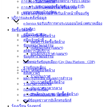
‹
›
×
รายงานผลจัดซื้อจัดจ้าง (รอบ 6 เดือน)
การป้องกันการทุจริต
รายงานผลจัดซื้อจัดจ้าง (ประจำปี)
การเสริมสร้างคุณธรรม จริยธรรม
‹
›
×
แผนการซ่อมบำรุงพัสดุ
ประมวลจริยธรรมสำหรับเจ้าหน้าที่ของรัฐ
บริการและคลังข้อมูล
e-Service ขอรับบริการทางระบบออนไลน์ เทศบาลเมือง
อ่างศิลา
จัดซื้อจัดจ้าง
คู่มือประชาชน
แผนการจัดซื้อจัดจ้าง
คู่มือเจ้าหน้าที่
แผนการจัดซื้อจัดจ้าง
ข้อมูลทางวัฒนธรรม
เปลี่ยนแปลง (แผนฯ)
สถิติการให้บริการ
ยกเลิกประกาศ (แผนฯ)
ข้อมูลทางวัฒนธรรม
แพลตฟอร์มข้อมูลเมือง (City Data Platform : CDP)
ฐานข้อมูลเมือง
ประกาศจัดซื้อจัดจ้าง
คลังความรู้
ร่างประกาศ
ผลการประเมิน และผลการสำรวจ
ประกาศจัดซื้อจัดจ้าง
รายงานการประชุม
ประกาศราคากลาง
กฎหมาย ระเบียบ
ยกเลิกประกาศ (จัดซื้อจัดจ้าง)
ดาวน์โหลดแบบฟอร์ม, เอกสาร
ศูนย์ข้อมูลข่าวสารอิเล็กทรอนิกส์
ร้องเรียน ร้องทุกข์