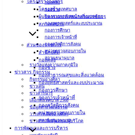
โครงสร้างองค์กร
กองคลัง
โครงสร้างเทศบาล
กองช่าง
ที่ตั้ง :
ผู้บริหารและหัวหน้าส่วนราชการ
กองสาธารณสุขและสิ่งแวดล้อม
สำนักงาน
กองยุทธศาสตร์และงบประมาณ
สภาเทศบาล
เทศบาลเมือง
กองการศึกษา
อ่างศิลา 90/338
กองการเจ้าหน้าที่
ม.3 ต.เสม็ด
กองสวัสดิการสังคม
ส่วนของราชการ
อ.เมือง จ.ชลบุรี
หน่วยตรวจสอบภายใน
สำนักปลัด
20000
สถานธนานุบาล
กองคลัง
รางวัลแห่งความภาคภูมิใจ
ติดต่อ :
038-
กองช่าง
ข่าวสาร กิจกรรม
142-100-104
กองสาธารณสุขและสิ่งแวดล้อม
กิจกรรมอ่างศิลา
กองยุทธศาสตร์และงบประมาณ
ข่าวเด่น
บริการ
กองการศึกษา
ข่าวสารน่ารู้
กองการเจ้าหน้าที่
ประชาชน
เลือกตั้งเทศบาล 2568
กองสวัสดิการสังคม
ข้อมูลทางวัฒนธรรม
หน่วยตรวจสอบภายใน
วารสารเมืองอ่างศิลา
ดาวน์โหลด
สถานธนานุบาล
ข่าวสารเพื่อคุ้มครองผู้บริโภค
แบบ
การพัฒนาและการบริหาร
ฟอร์ม,