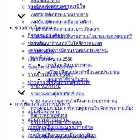
แผนพัฒนาห้าปี
เอกสาร
รางวัลแห่งความภาคภูมิใจ
แผนการดำเนินงาน
คู่มือ
เทศบัญญัติงบประมาณรายจ่าย
สำหรับ
เทศบัญญัติเทศบาลเมืองอ่างศิลา
ข่าวสาร กิจกรรม
ประชาชน/
รายงานการติดตามและประเมินผลฯ
กิจกรรมอ่างศิลา
คู่มือการ
รายงานผลการปฏิบัติงานตามนโยบายนายกเทศมนตรี
ข่าวเด่น
ปฏิบัติ
แผนพัฒนาด้านเทคโนโลยีสารสนเทศ
การส่งเสริมการมีส่วนร่วมของประชาชน
ข่าวสารน่ารู้
งาน
งบประมาณ
เลือกตั้งเทศบาล 2568
ข่าวสาร
การโอนเงินงบประมาณ
ข้อมูลทางวัฒนธรรม
น่ารู้
แก้ไขเปลี่ยนแปลงคำชี้แจงงบประมาณ
วารสารเมืองอ่างศิลา
ศุนย์
แผนการใช้จ่ายงินรวม
ข่าวสารเพื่อคุ้มครองผู้บริโภค
ข้อมูล
รายงานการเงิน
ข่าวสาร
รายงานของผู้สอบบัญชี สตง.
อิเล็กทรอนิกส์
รายงานแสดงผลการดำเนินงาน (งบประมาณ)
การพัฒนาและการบริหาร
องค์
ตรวจสอบภายใน การควบคุมภายใน จัดการความเสี่ยง
แผนพัฒนาห้าปี
ความรู้
กิจการสภาเทศบาล
แผนการดำเนินงาน
(Knowledge
การบริหารทรัพยากรบุคคล
Management)
เทศบัญญัติงบประมาณรายจ่าย
การป้องกันการทุจริต
เทศบัญญัติเทศบาลเมืองอ่างศิลา
การเสริมสร้างคุณธรรม จริยธรรม