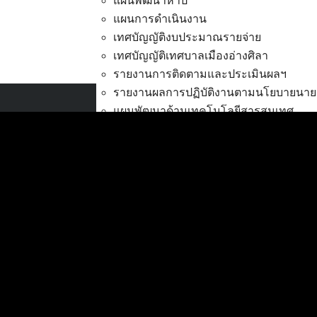
แผนพัฒนาห้าปี
แผนการดำเนินงาน
เทศบัญญัติงบประมาณรายจ่าย
เทศบัญญัติเทศบาลเมืองอ่างศิลา
ประกาศแผนจัดซื้อจัดจ้าง-ป
รายงานการติดตามและประเมินผลฯ
รายงานผลการปฏิบัติงานตามนโยบายนาย
แผนพัฒนาด้านเทคโนโลยีสารสนเทศ
เทศบาลเมืองอ่างศิลา
การส่งเสริมการมีส่วนร่วมของประชาชน
ที่ตั้ง :
สำนักงานเทศบาลเมืองอ่างศิลา 90/338
งบประมาณ
ม.3 ต.เสม็ด อ.เมือง จ.ชลบุรี 20000
การโอนเงินงบประมาณ
แก้ไขเปลี่ยนแปลงคำชี้แจงงบประมาณ
ติดต่อ :
038-142-100-104
แผนการใช้จ่ายงินรวม
บริการประชาชน
รายงานการเงิน
ดาวน์โหลดแบบฟอร์ม, เอกสาร
รายงานของผู้สอบบัญชี สตง.
คู่มือสำหรับประชาชน/คู่มือการปฏิบัติงาน
รายงานแสดงผลการดำเนินงาน (งบประม
ข่าวสารน่ารู้
ตรวจสอบภายใน การควบคุมภายใน จัดการ
ศุนย์ข้อมูลข่าวสารอิเล็กทรอนิกส์
กิจการสภาเทศบาล
องค์ความรู้ (Knowledge Management)
การบริหารทรัพยากรบุคคล